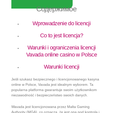
Содержимое
Wprowadzenie do licencji
Co to jest licencja?
Warunki i ograniczenia licencji
Vavada online casino w Polsce
Warunki licencji
Jeśli szukasz bezpiecznego i licencjonowanego kasyna
online w Polsce, Vavada jest idealnym wyborem. Ta
popularna platforma gwarantuje swoim użytkownikom
niezawodność i bezpieczeństwo swoich danych.
Wavada jest licencjonowana przez Malta Gaming
Authority (MGA), co oznacza, że jest ona pod kontrolą i