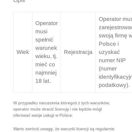
Opis
Operator mus
Operator
zarejestrowa
musi
swoją firmę 
spełnić
Polsce i
warunek
Wiek
Rejestracja
uzyskać
wieku, tj.
numer NIP
mieć co
(numer
najmniej
identyfikacyj
18 lat.
podatkowy).
W przypadku naruszenia któregoś z tych warunków,
operator może stracić licencję i nie będzie mógł
oferować swoje usługi w Polsce.
Warto zwrócić uwagę, że warunki licencji są regularnie