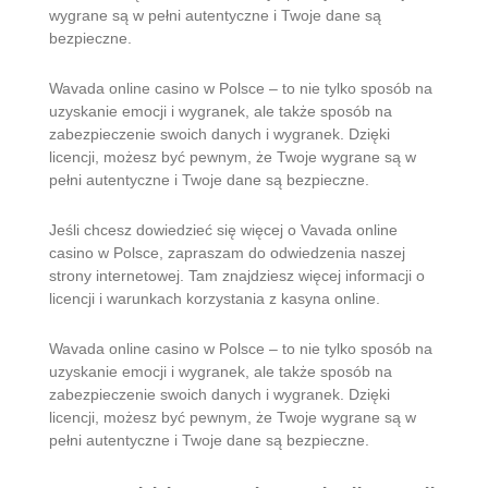
wygrane są w pełni autentyczne i Twoje dane są
bezpieczne.
Wavada online casino w Polsce – to nie tylko sposób na
uzyskanie emocji i wygranek, ale także sposób na
zabezpieczenie swoich danych i wygranek. Dzięki
licencji, możesz być pewnym, że Twoje wygrane są w
pełni autentyczne i Twoje dane są bezpieczne.
Jeśli chcesz dowiedzieć się więcej o Vavada online
casino w Polsce, zapraszam do odwiedzenia naszej
strony internetowej. Tam znajdziesz więcej informacji o
licencji i warunkach korzystania z kasyna online.
Wavada online casino w Polsce – to nie tylko sposób na
uzyskanie emocji i wygranek, ale także sposób na
zabezpieczenie swoich danych i wygranek. Dzięki
licencji, możesz być pewnym, że Twoje wygrane są w
pełni autentyczne i Twoje dane są bezpieczne.