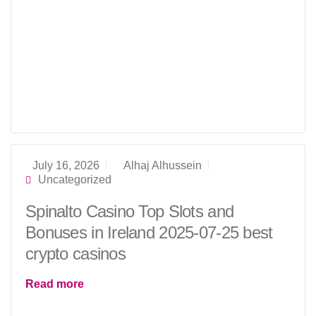
July 16, 2026
Alhaj Alhussein
Uncategorized
Spinalto Casino Top Slots and
Bonuses in Ireland 2025-07-25 best
crypto casinos
Read more