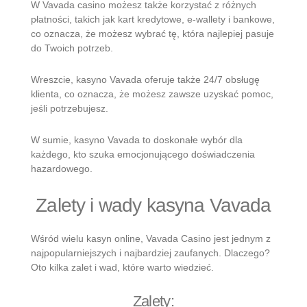
W Vavada casino możesz także korzystać z różnych
płatności, takich jak kart kredytowe, e-wallety i bankowe,
co oznacza, że możesz wybrać tę, która najlepiej pasuje
do Twoich potrzeb.
Wreszcie, kasyno Vavada oferuje także 24/7 obsługę
klienta, co oznacza, że możesz zawsze uzyskać pomoc,
jeśli potrzebujesz.
W sumie, kasyno Vavada to doskonałe wybór dla
każdego, kto szuka emocjonującego doświadczenia
hazardowego.
Zalety i wady kasyna Vavada
Wśród wielu kasyn online, Vavada Casino jest jednym z
najpopularniejszych i najbardziej zaufanych. Dlaczego?
Oto kilka zalet i wad, które warto wiedzieć.
Zalety: