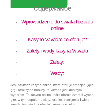
Содержимое
Wprowadzenie do świata hazardu
online
Kasyno Vavada: co oferuje?
Zalety i wady kasyna Vavada
Zalety:
Wady:
Jeśli szukasz kasyna online, które oferuje emocjonującą
grę i atrakcyjne bonusy, to Vavada jest idealnym
wyborem. To kasyno online, które oferuje szeroki wybór
gier, w tym popularne sloty, ruletke, blackjacka i wiele
innych. Vavada jest również znane z swoich