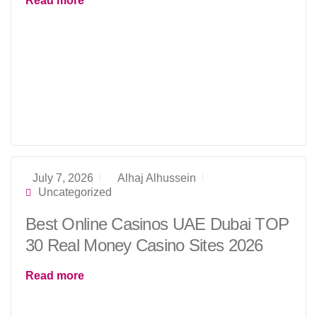
Read more
July 7, 2026
Alhaj Alhussein
Uncategorized
Best Online Casinos UAE Dubai TOP
30 Real Money Casino Sites 2026
Read more