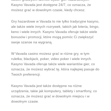
Kasyno Vavada jest dostępne 24/7, co oznacza, że
możesz grać w dowolnym czasie, kiedy chcesz.
Gry hazardowe w Vavada to nie tylko tradycyjne kasyno,
ale także wiele innych rozrywek, takich jak loteria, bingo,
keno i wiele innych. Kasyno Vavada oferuje także wiele
bonusów i promocji, które mogą pomóc Ci zwiększyć
swoje szanse na wygraną.
W Vavada casino możesz grać w różne gry, w tym
ruletka, blackjack, poker, video poker i wiele innych.
Kasyno Vavada oferuje także wiele wariantów gier, co
oznacza, że możesz wybrać tę, która najlepiej pasuje do
Twoich preferencji.
Kasyno Vavada jest także dostępne na różne
urządzenia, takie jak komputery, tablety i smartfony, co
oznacza, że możesz grać w dowolnym miejscu i w
dowolnym czasie.