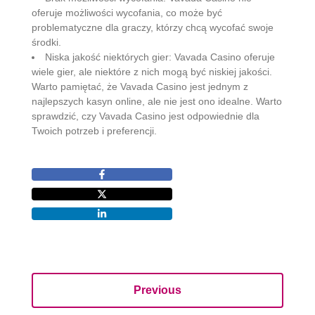
oferuje możliwości wycofania, co może być
problematyczne dla graczy, którzy chcą wycofać swoje
środki.
Niska jakość niektórych gier: Vavada Casino oferuje
wiele gier, ale niektóre z nich mogą być niskiej jakości.
Warto pamiętać, że Vavada Casino jest jednym z
najlepszych kasyn online, ale nie jest ono idealne. Warto
sprawdzić, czy Vavada Casino jest odpowiednie dla
Twoich potrzeb i preferencji.
Previous