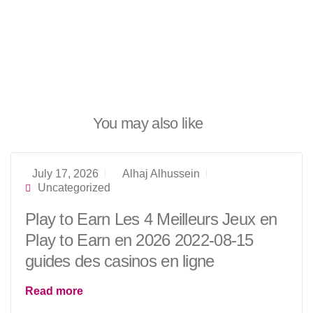
You may also like
July 17, 2026
Alhaj Alhussein
Uncategorized
Play to Earn Les 4 Meilleurs Jeux en
Play to Earn en 2026 2022-08-15
guides des casinos en ligne
Read more