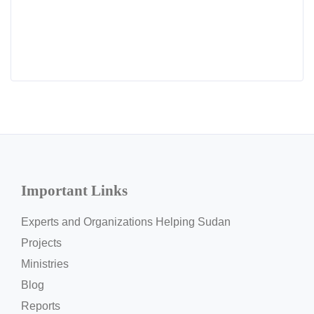
Important Links
Experts and Organizations Helping Sudan
Projects
Ministries
Blog
Reports