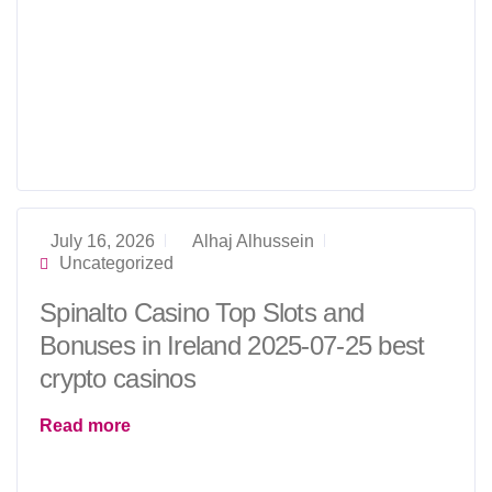
July 16, 2026
Alhaj Alhussein
Uncategorized
Spinalto Casino Top Slots and
Bonuses in Ireland 2025-07-25 best
crypto casinos
Read more