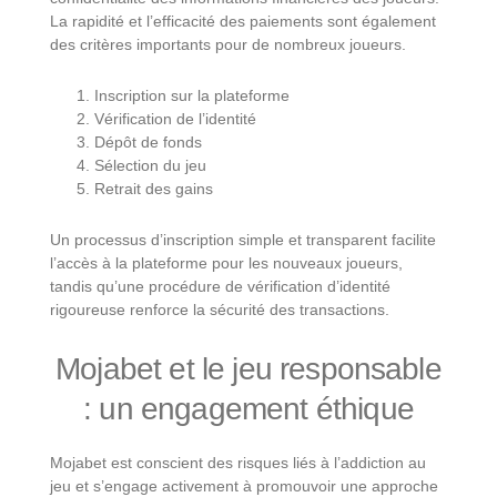
La rapidité et l’efficacité des paiements sont également
des critères importants pour de nombreux joueurs.
Inscription sur la plateforme
Vérification de l’identité
Dépôt de fonds
Sélection du jeu
Retrait des gains
Un processus d’inscription simple et transparent facilite
l’accès à la plateforme pour les nouveaux joueurs,
tandis qu’une procédure de vérification d’identité
rigoureuse renforce la sécurité des transactions.
Mojabet et le jeu responsable
: un engagement éthique
Mojabet est conscient des risques liés à l’addiction au
jeu et s’engage activement à promouvoir une approche