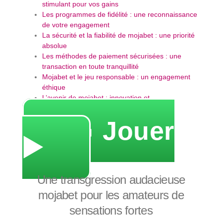
stimulant pour vos gains
Les programmes de fidélité : une reconnaissance
de votre engagement
La sécurité et la fiabilité de mojabet : une priorité
absolue
Les méthodes de paiement sécurisées : une
transaction en toute tranquillité
Mojabet et le jeu responsable : un engagement
éthique
L’avenir de mojabet : innovation et
perfectionnement
🔥 Jouer
▶️
Une transgression audacieuse
mojabet pour les amateurs de
sensations fortes