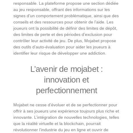
responsable. La plateforme propose une section dédiée
au jeu responsable, offrant des informations sur les
signes d’un comportement problématique, ainsi que des
conseils et des ressources pour obtenir de l’aide. Les
joueurs ont la possibilité de définir des limites de dépôt,
des limites de perte et des périodes d’exclusion pour
contrôler leur activité de jeu. De plus, Mojabet propose
des outils d’auto-évaluation pour aider les joueurs à
identifier leur risque de développer une addiction.
L’avenir de mojabet :
innovation et
perfectionnement
Mojabet ne cesse d’évoluer et de se perfectionner pour
offrir à ses joueurs une expérience toujours plus riche et
innovante. L’intégration de nouvelles technologies, telles
que la réalité virtuelle et la blockchain, pourrait
révolutionner l’industrie du jeu en ligne et ouvrir de