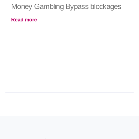
Money Gambling Bypass blockages
Read more