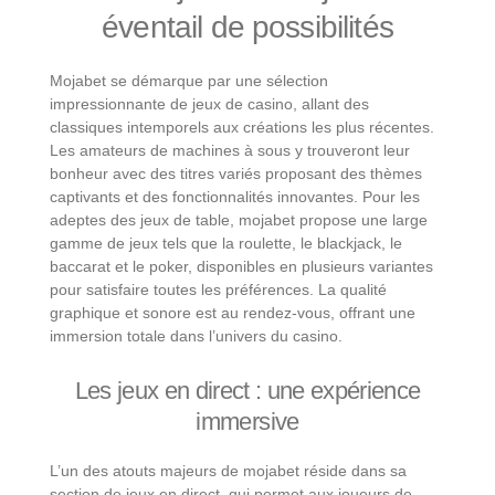
éventail de possibilités
Mojabet se démarque par une sélection
impressionnante de jeux de casino, allant des
classiques intemporels aux créations les plus récentes.
Les amateurs de machines à sous y trouveront leur
bonheur avec des titres variés proposant des thèmes
captivants et des fonctionnalités innovantes. Pour les
adeptes des jeux de table, mojabet propose une large
gamme de jeux tels que la roulette, le blackjack, le
baccarat et le poker, disponibles en plusieurs variantes
pour satisfaire toutes les préférences. La qualité
graphique et sonore est au rendez-vous, offrant une
immersion totale dans l’univers du casino.
Les jeux en direct : une expérience
immersive
L’un des atouts majeurs de mojabet réside dans sa
section de jeux en direct, qui permet aux joueurs de