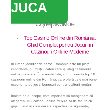
JUCA
Содержимое
Top Casino Online din România:
Ghid Complet pentru Jocuri în
Cazinouri Online Moderne
În lumea jocurilor de noroc, România este un piață
importantă, cu mulți jucători care își aleg cazinourile
online preferate. În această listă, vom prezenta top 10
cazinouri online din România, care oferă cele mai bune
experiențe de joc și bonusuri pentru jucătorii români.
Înainte de a începe, este important să menționăm că
alegerea unui cazinou online trebuie să fie făcută cu
grijă, luând în considerare aspectele de siguranță,