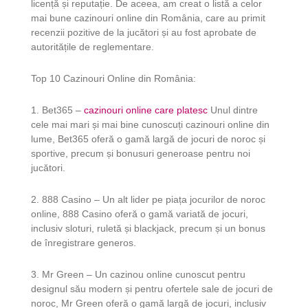
licență și reputație. De aceea, am creat o listă a celor
mai bune cazinouri online din România, care au primit
recenzii pozitive de la jucători și au fost aprobate de
autoritățile de reglementare.
Top 10 Cazinouri Online din România:
1. Bet365 –
cazinouri online care platesc
Unul dintre
cele mai mari și mai bine cunoscuți cazinouri online din
lume, Bet365 oferă o gamă largă de jocuri de noroc și
sportive, precum și bonusuri generoase pentru noi
jucători.
2. 888 Casino – Un alt lider pe piața jocurilor de noroc
online, 888 Casino oferă o gamă variată de jocuri,
inclusiv sloturi, ruletă și blackjack, precum și un bonus
de înregistrare generos.
3. Mr Green – Un cazinou online cunoscut pentru
designul său modern și pentru ofertele sale de jocuri de
noroc, Mr Green oferă o gamă largă de jocuri, inclusiv