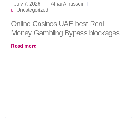
July 7, 2026
Alhaj Alhussein
Uncategorized
Online Casinos UAE best Real
Money Gambling Bypass blockages
Read more