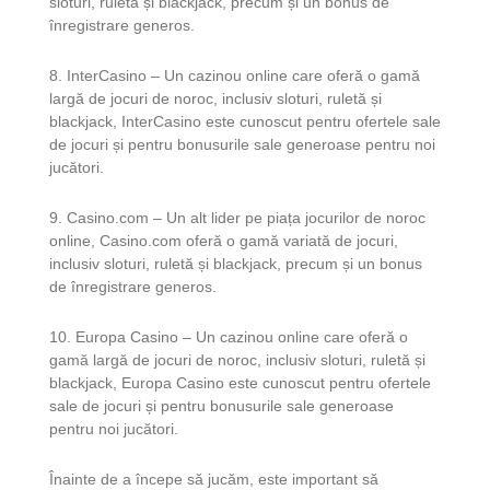
sloturi, ruletă și blackjack, precum și un bonus de
înregistrare generos.
8. InterCasino – Un cazinou online care oferă o gamă
largă de jocuri de noroc, inclusiv sloturi, ruletă și
blackjack, InterCasino este cunoscut pentru ofertele sale
de jocuri și pentru bonusurile sale generoase pentru noi
jucători.
9. Casino.com – Un alt lider pe piața jocurilor de noroc
online, Casino.com oferă o gamă variată de jocuri,
inclusiv sloturi, ruletă și blackjack, precum și un bonus
de înregistrare generos.
10. Europa Casino – Un cazinou online care oferă o
gamă largă de jocuri de noroc, inclusiv sloturi, ruletă și
blackjack, Europa Casino este cunoscut pentru ofertele
sale de jocuri și pentru bonusurile sale generoase
pentru noi jucători.
Înainte de a începe să jucăm, este important să