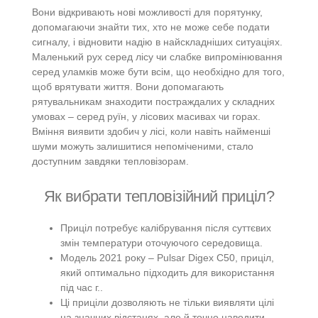
Вони відкривають нові можливості для порятунку,
допомагаючи знайти тих, хто не може себе подати
сигналу, і відновити надію в найскладніших ситуаціях.
Маленький рух серед лісу чи слабке випромінювання
серед уламків може бути всім, що необхідно для того,
щоб врятувати життя. Вони допомагають
рятувальникам знаходити постраждалих у складних
умовах – серед руїн, у лісових масивах чи горах.
Вміння виявити здобич у лісі, коли навіть найменші
шуми можуть залишитися непоміченими, стало
доступним завдяки тепловізорам.
Як вибрати тепловізійний приціл?
Приціл потребує калібрування після суттєвих
змін температури оточуючого середовища.
Модель 2021 року – Pulsar Digex C50, приціл,
який оптимально підходить для використання
під час г..
Ці приціли дозволяють не тільки виявляти цілі
на значних відстанях, але й точно наводити