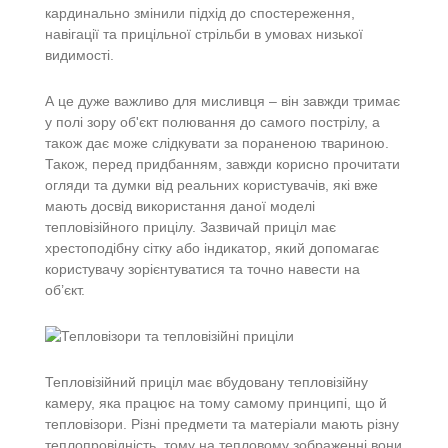
кардинально змінили підхід до спостереження,
навігації та прицільної стрільби в умовах низької
видимості.
А це дуже важливо для мисливця – він завжди тримає
у полі зору об'єкт полювання до самого пострілу, а
також дає може слідкувати за пораненою твариною.
Також, перед придбанням, завжди корисно прочитати
огляди та думки від реальних користувачів, які вже
мають досвід використання даної моделі
тепловізійного прицілу. Зазвичай приціл має
хрестоподібну сітку або індикатор, який допомагає
користувачу зорієнтуватися та точно навести на
об’єкт.
Тепловізійний приціл має вбудовану тепловізійну
камеру, яка працює на тому самому принципі, що й
тепловізори. Різні предмети та матеріали мають різну
теплопровідність, тому на тепловому зображенні вони