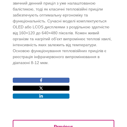
звичний денний приціл з уже налаштованою
балістикою, тоді як класичні тепловізійні приціли
забезпечують оптимальну ергономіку та
функціональність. Сучасні моделі комплектуються
OLED або LCOS дисплеями з роздільною здатністю
від 160×120 до 640×480 пікселів. Кожен живий
організм та нагрітий об’єкт випромінює теплові хвилі,
інтенсивність яких залежить від температури.
Основою функціонування тепловізійних прицілів є
реєстрація інфрачервоного випромінювання в
діапазоні 8-12 мкм.
Previous