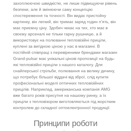
захоплюючою швидкістю, не лише підвищуючи рівень
безпеки, але й змінюючи саму концепцію
спостереження та точності. Він видає пристойну
картинку, він легкий, він тримає заряд годин п'ять, він
має приємну ціну. Здобич чекає на тих, хто має в
своєму арсеналі не тільки гарну рушницю, а й
використовує на полюванні тепловізійні приціли,
куплені за вигідною ціною у нас в магазині. В
постійній співпраці з перевіреними брендами магазин
Grand-pulsar має унікальні цінові пропозиції на будь-
які тепловізійні приціли з нашого каталогу. Для
снайперської стрільби, полювання на велику дичину,
що потребує більшої віддачі від зброї, слід купити
професіональні моделі оптичних тепловізійних
прицілів. Наприклад, американська компанія AMG
вже багато років присутня на нашому ринку, а їх
приціли з тепловізором виготовляються під жорстким
контролем до складної оптоелектронної продукції.
Принципи роботи