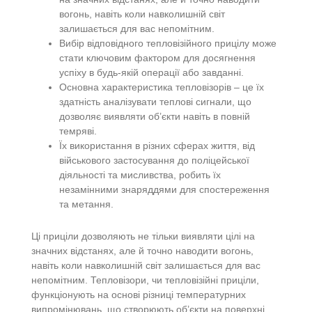
вогонь, навіть коли навколишній світ
залишається для вас непомітним.
Вибір відповідного тепловізійного прицілу може
стати ключовим фактором для досягнення
успіху в будь-якій операції або завданні.
Основна характеристика тепловізорів – це їх
здатність аналізувати теплові сигнали, що
дозволяє виявляти об’єкти навіть в повній
темряві.
Їх використання в різних сферах життя, від
військового застосування до поліцейської
діяльності та мисливства, робить їх
незамінними знаряддями для спостереження
та метання.
Ці приціли дозволяють не тільки виявляти цілі на
значних відстанях, але й точно наводити вогонь,
навіть коли навколишній світ залишається для вас
непомітним. Тепловізори, чи тепловізійні приціли,
функціонують на основі різниці температурних
випромінювань, що створюють об’єкти на поверхні