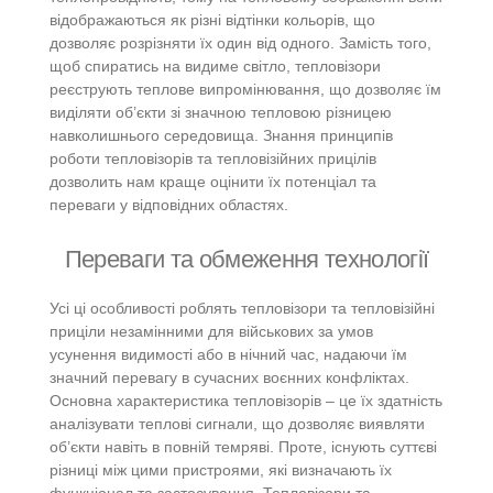
відображаються як різні відтінки кольорів, що
дозволяє розрізняти їх один від одного. Замість того,
щоб спиратись на видиме світло, тепловізори
реєструють теплове випромінювання, що дозволяє їм
виділяти об’єкти зі значною тепловою різницею
навколишнього середовища. Знання принципів
роботи тепловізорів та тепловізійних прицілів
дозволить нам краще оцінити їх потенціал та
переваги у відповідних областях.
Переваги та обмеження технології
Усі ці особливості роблять тепловізори та тепловізійні
приціли незамінними для військових за умов
усунення видимості або в нічний час, надаючи їм
значний перевагу в сучасних воєнних конфліктах.
Основна характеристика тепловізорів – це їх здатність
аналізувати теплові сигнали, що дозволяє виявляти
об’єкти навіть в повній темряві. Проте, існують суттєві
різниці між цими пристроями, які визначають їх
функціонал та застосування. Тепловізори та