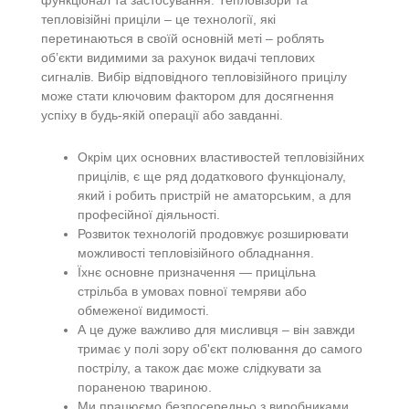
тепловізійні приціли – це технології, які
перетинаються в своїй основній меті – роблять
об’єкти видимими за рахунок видачі теплових
сигналів. Вибір відповідного тепловізійного прицілу
може стати ключовим фактором для досягнення
успіху в будь-якій операції або завданні.
Окрім цих основних властивостей тепловізійних
прицілів, є ще ряд додаткового функціоналу,
який і робить пристрій не аматорським, а для
професійної діяльності.
Розвиток технологій продовжує розширювати
можливості тепловізійного обладнання.
Їхнє основне призначення — прицільна
стрільба в умовах повної темряви або
обмеженої видимості.
А це дуже важливо для мисливця – він завжди
тримає у полі зору об'єкт полювання до самого
пострілу, а також дає може слідкувати за
пораненою твариною.
Ми працюємо безпосередньо з виробниками,