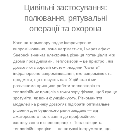
Цивільні застосування:
полювання, рятувальні
операції та охорона
Коли на термопару падає інфрачервоне
випромінювання, вона нагрівається, і через ефект
Seebeck виникає електрична різниця потенціалів між
двома провідниками. Тепловізори – це пристрої, які
дозволяють зоровій системі людини “бачити”
інфрачервоне випромінювання, яке випромінюють
предмети, що оточують нас. У цій статті ми
розглянемо принципи роботи тепловізорів та
тепловізійних прицілів з точки зору фізики, щоб краще
зрозуміти, як вони функціонують. Різноманіття
моделей на ринку дозволяє підібрати оптимальне
рішення для будь-якого рівня завдань — від
аматорського полювання до професійного
застосування в спецопераціях. Тепловізори та
тепловізійні приціли — це потужні інструменти, що