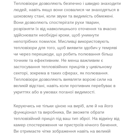
Тепловізори дозволяють безпечно і швидко знаходити
людей, навіть якщо вони сховалися чи знаходяться в
шоковому стані, коли звуки та видимість обмежені.
Вони дозволяють спостерігати рухи тварин,
розрізняти їх від навколишнього оточення та вчасно
здійснювати необхідні кроки, щоб уникнути
непотрібних помилок. Мисливці використовують
тепловізори для того, щоб виявити здобич у темряві
чи через перешкоди, що робить полювання більш
точним та ефективним. Не менш важливим є
застосування тепловізійних прицілів у цивільному
секторі, зокрема в таких сферах, як полювання.
Тепловізори дозволяють виявляти ворожі сили на
великій відстані, навіть коли противник перебуває в
укриттях або в умовах поганої видимості.
Керуючись не тільки ціною на виріб, але й на його
функціонал та виробника, Ви зможете обрати
тепловізійний приціл під ваш тип зброї. На відміну від
камер спостереження чи пристроїв нічного бачення,
Ви отримаєте чітке зображення навіть на великій