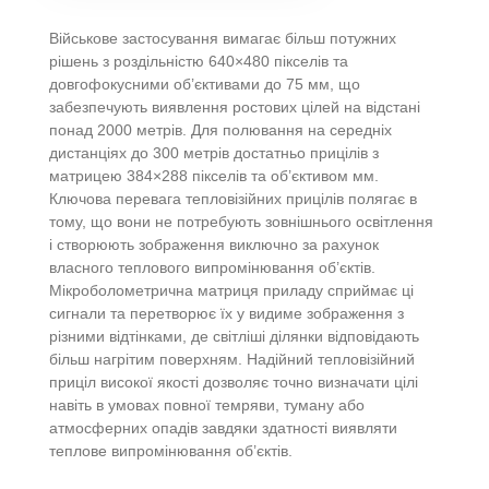
Військове застосування вимагає більш потужних
рішень з роздільністю 640×480 пікселів та
довгофокусними об’єктивами до 75 мм, що
забезпечують виявлення ростових цілей на відстані
понад 2000 метрів. Для полювання на середніх
дистанціях до 300 метрів достатньо прицілів з
матрицею 384×288 пікселів та об’єктивом мм.
Ключова перевага тепловізійних прицілів полягає в
тому, що вони не потребують зовнішнього освітлення
і створюють зображення виключно за рахунок
власного теплового випромінювання об’єктів.
Мікроболометрична матриця приладу сприймає ці
сигнали та перетворює їх у видиме зображення з
різними відтінками, де світліші ділянки відповідають
більш нагрітим поверхням. Надійний тепловізійний
приціл високої якості дозволяє точно визначати цілі
навіть в умовах повної темряви, туману або
атмосферних опадів завдяки здатності виявляти
теплове випромінювання об’єктів.