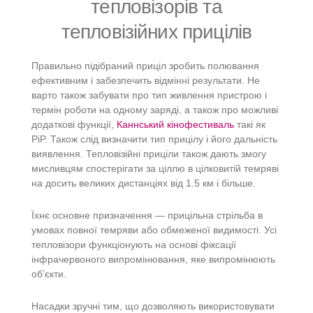
тепловізорів та
тепловізійних прицілів
Правильно підібраний приціл зробить полювання
ефективним і забезпечить відмінні результати. Не
варто також забувати про тип живлення пристрою і
термін роботи на одному заряді, а також про можливі
додаткові функції,
Каннський кінофестиваль
такі як
PiP. Також слід визначити тип прицілу і його дальність
виявлення. Тепловізійні приціли також дають змогу
мисливцям спостерігати за ціллю в цілковитій темряві
на досить великих дистанціях від 1.5 км і більше.
Їхнє основне призначення — прицільна стрільба в
умовах повної темряви або обмеженої видимості. Усі
тепловізори функціонують на основі фіксації
інфрачервоного випромінювання, яке випромінюють
об’єкти.
Насадки зручні тим, що дозволяють використовувати