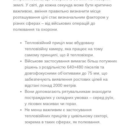
землі. У світі, де кожна секунда може бути критично
важливою, вміння правильно визначити місце
розташування цілі стає визначальним фактором у
різних сферах – від військових операцій до
полювання та охорони.
Тепловізійний приціл має вбудовану
тепловізійну камеру, яка працює на тому
самому принципі, що й тепловізори.
Військове застосування вимагає більш потужних
рішень з роздільністю 640×480 пікселів та
довгофокусними об’єктивами до 75 мм, що
забезпечують виявлення ростових цілей на
відстані понад 2000 метрів.
Вони допомагають рятувальникам знаходити
постраждалих у складних умовах – серед руїн,
у лісових масивах чи горах.
Не менш важливим є застосування
тепловізійних прицілів у цивільному секторі,
зокрема в таких сферах, як полювання.