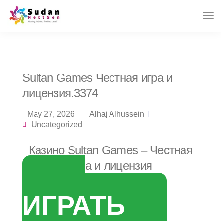
Sultan Games Честная игра и
лицензия.3374
May 27, 2026
Alhaj Alhussein
Uncategorized
Казино Sultan Games – Честная
игра и лицензия
▶️
ИГРАТЬ