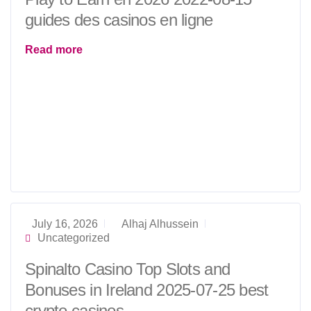
guides des casinos en ligne
Read more
July 16, 2026
Alhaj Alhussein
Uncategorized
Spinalto Casino Top Slots and
Bonuses in Ireland 2025-07-25 best
crypto casinos