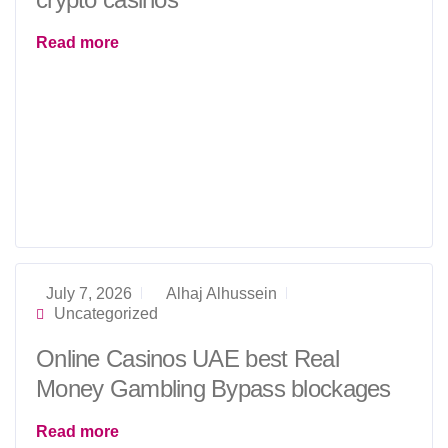
Read more
July 7, 2026
Alhaj Alhussein
Uncategorized
Online Casinos UAE best Real
Money Gambling Bypass blockages
Read more