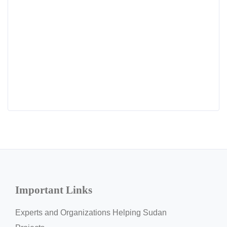
Important Links
Experts and Organizations Helping Sudan