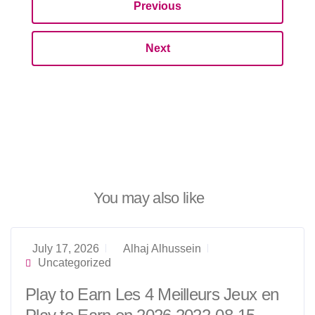
Previous
Next
You may also like
July 17, 2026
Alhaj Alhussein
Uncategorized
Play to Earn Les 4 Meilleurs Jeux en