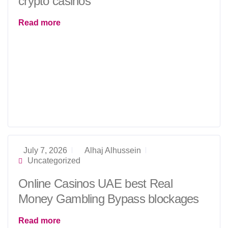
crypto casinos
Read more
July 7, 2026
Alhaj Alhussein
Uncategorized
Online Casinos UAE best Real
Money Gambling Bypass blockages
Read more