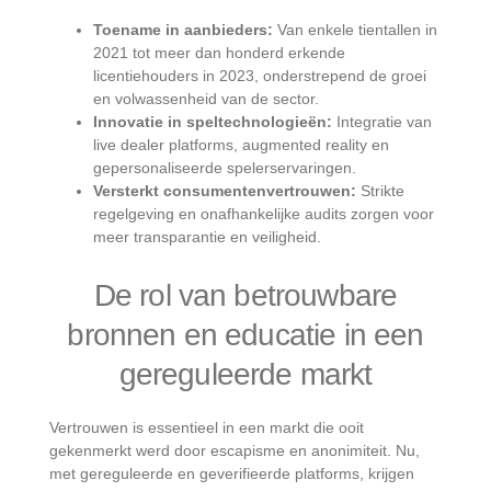
Toename in aanbieders:
Van enkele tientallen in
2021 tot meer dan honderd erkende
licentiehouders in 2023, onderstrepend de groei
en volwassenheid van de sector.
Innovatie in speltechnologieën:
Integratie van
live dealer platforms, augmented reality en
gepersonaliseerde spelerservaringen.
Versterkt consumentenvertrouwen:
Strikte
regelgeving en onafhankelijke audits zorgen voor
meer transparantie en veiligheid.
De rol van betrouwbare
bronnen en educatie in een
gereguleerde markt
Vertrouwen is essentieel in een markt die ooit
gekenmerkt werd door escapisme en anonimiteit. Nu,
met gereguleerde en geverifieerde platforms, krijgen