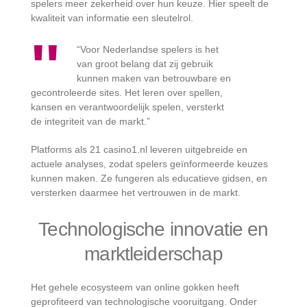
spelers meer zekerheid over hun keuze. Hier speelt de
kwaliteit van informatie een sleutelrol.
“Voor Nederlandse spelers is het
van groot belang dat zij gebruik
kunnen maken van betrouwbare en
gecontroleerde sites. Het leren over spellen,
kansen en verantwoordelijk spelen, versterkt
de integriteit van de markt.”
Platforms als 21 casino1.nl leveren uitgebreide en
actuele analyses, zodat spelers geïnformeerde keuzes
kunnen maken. Ze fungeren als educatieve gidsen, en
versterken daarmee het vertrouwen in de markt.
Technologische innovatie en
marktleiderschap
Het gehele ecosysteem van online gokken heeft
geprofiteerd van technologische vooruitgang. Onder