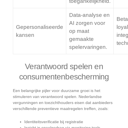
toegankelijkheid.
Data-analyse en
Beta
AI zorgen voor
Gepersonaliseerde
loya
op maat
kansen
inte
gemaakte
tech
spelervaringen.
Verantwoord spelen en
consumentenbescherming
Een belangrijke pijler voor duurzame groei is het
stimuleren van verantwoord spelen. Nederlandse
vergunningen en toezichthouders eisen dat aanbieders
verschillende preventieve maatregelen treffen, zoals:
Identiteitsverificatie bij registratie
Inzicht in speelgedrag via monitoring tools