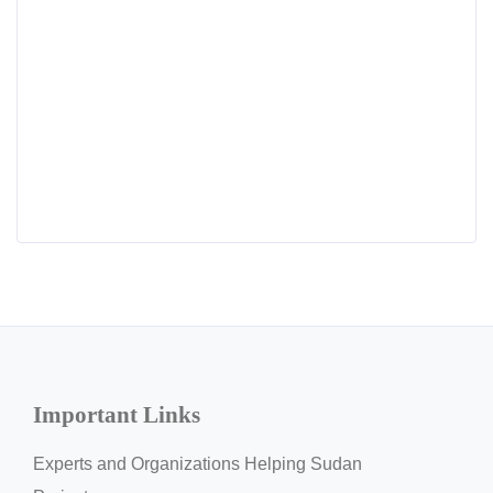
Important Links
Experts and Organizations Helping Sudan