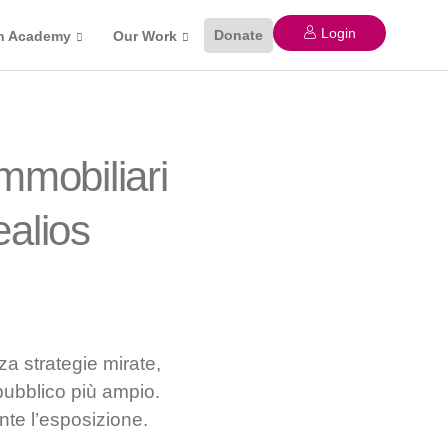
Login
Donate
n Academy
Our Work
mmobiliari
ealios
zza strategie mirate,
pubblico più ampio.
te l’esposizione.