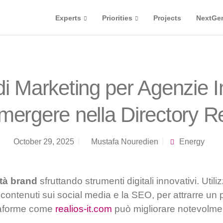
Experts
Priorities
Projects
NextGe
di Marketing per Agenzie I
mergere nella Directory R
October 29, 2025
Mustafa Nouredien
Energy
ità brand
sfruttando strumenti digitali innovativi. Utili
contenuti sui social media e la SEO, per attrarre un 
taforme come
realios-it.com
può migliorare notevolmen