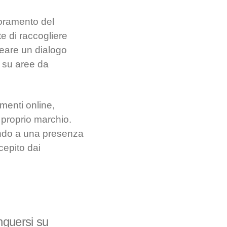
ioramento del
te di raccogliere
Creare un dialogo
i su aree da
enti online,
 proprio marchio.
endo a una presenza
cepito dai
inguersi su