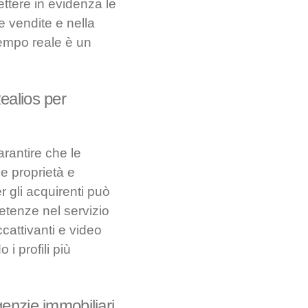
ttere in evidenza le
e vendite e nella
 tempo reale è un
Realios per
arantire che le
e proprietà e
er gli acquirenti può
etenze nel servizio
accattivanti e video
 i profili più
genzie immobiliari