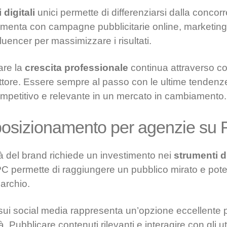
 digitali
unici permette di differenziarsi dalla concorr
imenta con campagne pubblicitarie online, marketing 
luencer per massimizzare i risultati.
are la
crescita professionale
continua attraverso co
ttore. Essere sempre al passo con le ultime tendenz
ompetitivo e relevante in un mercato in cambiamento.
 posizionamento per agenzie su 
ità del brand richiede un investimento nei
strumenti di
ermette di raggiungere un pubblico mirato e poten
archio.
sui social media rappresenta un’opzione eccellente p
à. Pubblicare contenuti rilevanti e interagire con gli ut