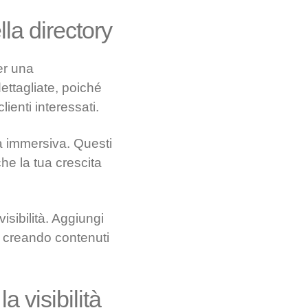
lla directory
er una
dettagliate, poiché
ienti interessati.
za immersiva. Questi
he la tua crescita
isibilità. Aggiungi
à, creando contenuti
a visibilità