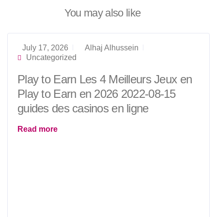
You may also like
July 17, 2026
Alhaj Alhussein
Uncategorized
Play to Earn Les 4 Meilleurs Jeux en
Play to Earn en 2026 2022-08-15
guides des casinos en ligne
Read more