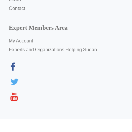
Contact
Expert Members Area
My Account
Experts and Organizations Helping Sudan