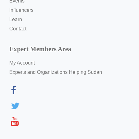
Events
Influencers
Learn
Contact
Expert Members Area
My Account
Experts and Organizations Helping Sudan