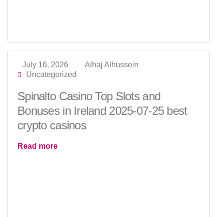
July 16, 2026
Alhaj Alhussein
Uncategorized
Spinalto Casino Top Slots and
Bonuses in Ireland 2025-07-25 best
crypto casinos
Read more