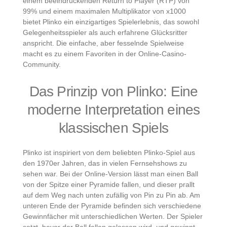
einem beeindruckenden Return to Player (RTP) von
99% und einem maximalen Multiplikator von x1000
bietet Plinko ein einzigartiges Spielerlebnis, das sowohl
Gelegenheitsspieler als auch erfahrene Glücksritter
anspricht. Die einfache, aber fesselnde Spielweise
macht es zu einem Favoriten in der Online-Casino-
Community.
Das Prinzip von Plinko: Eine
moderne Interpretation eines
klassischen Spiels
Plinko ist inspiriert von dem beliebten Plinko-Spiel aus
den 1970er Jahren, das in vielen Fernsehshows zu
sehen war. Bei der Online-Version lässt man einen Ball
von der Spitze einer Pyramide fallen, und dieser prallt
auf dem Weg nach unten zufällig von Pin zu Pin ab. Am
unteren Ende der Pyramide befinden sich verschiedene
Gewinnfächer mit unterschiedlichen Werten. Der Spieler