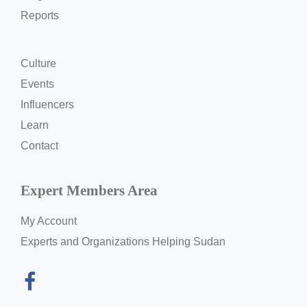
Reports
Culture
Events
Influencers
Learn
Contact
Expert Members Area
My Account
Experts and Organizations Helping Sudan