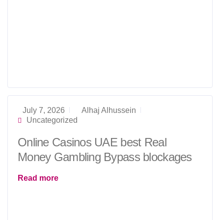
July 7, 2026
Alhaj Alhussein
Uncategorized
Online Casinos UAE best Real
Money Gambling Bypass blockages
Read more