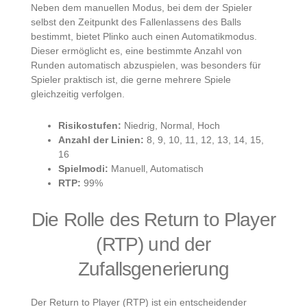
Neben dem manuellen Modus, bei dem der Spieler
selbst den Zeitpunkt des Fallenlassens des Balls
bestimmt, bietet Plinko auch einen Automatikmodus.
Dieser ermöglicht es, eine bestimmte Anzahl von
Runden automatisch abzuspielen, was besonders für
Spieler praktisch ist, die gerne mehrere Spiele
gleichzeitig verfolgen.
Risikostufen:
Niedrig, Normal, Hoch
Anzahl der Linien:
8, 9, 10, 11, 12, 13, 14, 15,
16
Spielmodi:
Manuell, Automatisch
RTP:
99%
Die Rolle des Return to Player
(RTP) und der
Zufallsgenerierung
Der Return to Player (RTP) ist ein entscheidender