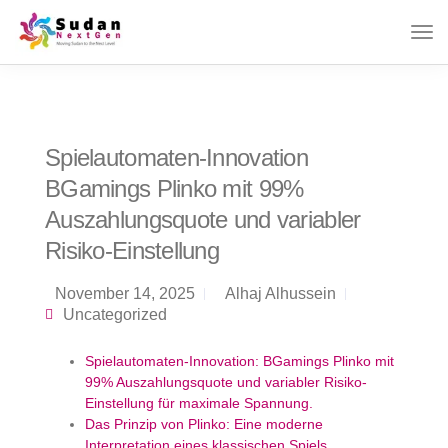
Spielautomaten-Innovation
BGamings Plinko mit 99%
Auszahlungsquote und variabler
Risiko-Einstellung
November 14, 2025
Alhaj Alhussein
Uncategorized
Spielautomaten-Innovation: BGamings Plinko mit
99% Auszahlungsquote und variabler Risiko-
Einstellung für maximale Spannung.
Das Prinzip von Plinko: Eine moderne
Interpretation eines klassischen Spiels