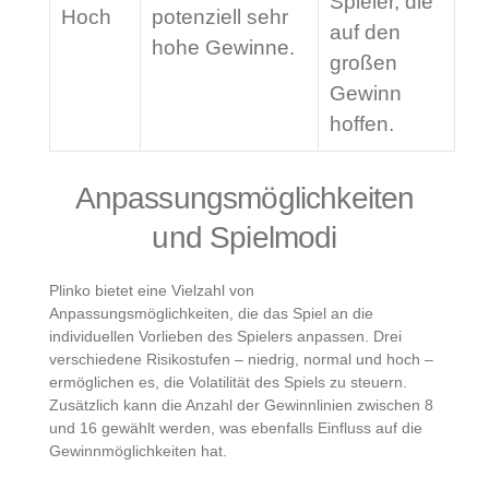
Spieler, die
Hoch
potenziell sehr
auf den
hohe Gewinne.
großen
Gewinn
hoffen.
Anpassungsmöglichkeiten
und Spielmodi
Plinko bietet eine Vielzahl von
Anpassungsmöglichkeiten, die das Spiel an die
individuellen Vorlieben des Spielers anpassen. Drei
verschiedene Risikostufen – niedrig, normal und hoch –
ermöglichen es, die Volatilität des Spiels zu steuern.
Zusätzlich kann die Anzahl der Gewinnlinien zwischen 8
und 16 gewählt werden, was ebenfalls Einfluss auf die
Gewinnmöglichkeiten hat.