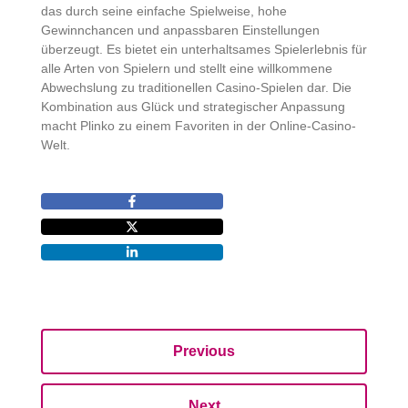
das durch seine einfache Spielweise, hohe
Gewinnchancen und anpassbaren Einstellungen
überzeugt. Es bietet ein unterhaltsames Spielerlebnis für
alle Arten von Spielern und stellt eine willkommene
Abwechslung zu traditionellen Casino-Spielen dar. Die
Kombination aus Glück und strategischer Anpassung
macht Plinko zu einem Favoriten in der Online-Casino-
Welt.
Previous
Next