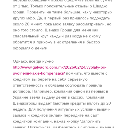
первом обращении можно оформить займ на сумму
от 1 тыс. Только положительные отзывы о Швидко
гроши. Проценты не такие большие, как у некоторых
других мфо. Да, в первый раз пришлось подождать
около 20 минут, пока мою заявку рассматривали, но
оно того стоило. Швидко Гроши для меня как
спасательный круг, каждый раз когда не к кому
обратится я прихожу в их отделения и быстро
оформляю деньги.
Однако, всегда нужно
http://www.galvaqro.com.mx/2026/02/24/vyplaty-pri-
uvolnenii-kakie-kompensacii/
помнить, что вместе с
кредитом вы берете на себя серьезную
ответственность и обязаны соблюдать правила
договора. Например, компания одной из первых в
Украине ввела выдачу денег в кассах. Компания
Швидкогроші выдает быстрые кредиты вплоть до 20
недель. Для получения актуальных условий выдачи
займов и кредитов онлайн перейдите на сайт
кредитной компании, нажав кнопку ‘Заполнить
заявку’. Пожалуйста, разберитесь в ситуации, иначе я