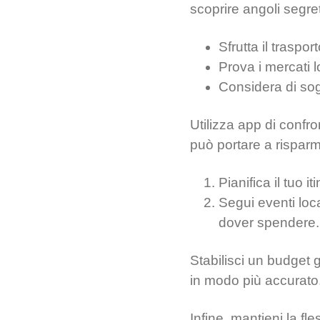
scoprire angoli segreti
Sfrutta il traspo
Prova i mercati lo
Considera di sog
Utilizza app di confron
può portare a risparmi 
Pianifica il tuo 
Segui eventi loca
dover spendere.
Stabilisci un budget g
in modo più accurato
Infine, mantieni la fl