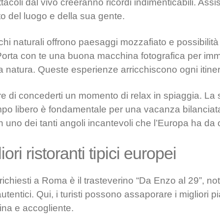
coli dal vivo creeranno ricordi indimenticabili. Assis
to del luogo e della sua gente.
hi naturali offrono paesaggi mozzafiato e possibilità 
 Porta con te una buona macchina fotografica per imm
a natura. Queste esperienze arricchiscono ogni itiner
re di concederti un momento di relax in spiaggia. La 
empo libero è fondamentale per una vacanza bilanciata
in uno dei tanti angoli incantevoli che l’Europa ha da of
ori ristoranti tipici europei
 richiesti a Roma è il trasteverino “Da Enzo al 29”, no
 autentici. Qui, i turisti possono assaporare i migliori p
ina e accogliente.