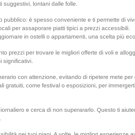
 suggestivi, lontani dalle folle.
rto pubblico: è spesso conveniente e ti permette di viv
cali per assaporare piatti tipici a prezzi accessibili.
giornare in ostelli o appartamenti, una scelta più ec
to prezzi per trovare le migliori offerte di voli e allog
significativi.
itinerario con attenzione, evitando di ripetere mete per
li gratuiti, come festival o esposizioni, per immergert
iornaliero e cerca di non superararlo. Questo ti aiute
.
essibilità nei tuoi piani. A volte, le migliori esperien