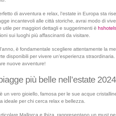
erfetto di avventura e relax, l’estate in Europa sta r
agge incantevoli alle città storiche, avrai modo di vi
 utile per maggiori dettagli e suggerimenti è
hshotel
oni sui luoghi più affascinanti da visitare.
l’anno, è fondamentale scegliere attentamente la me
erte disponibili per vivere un’esperienza straordinari
rare nuove avventure!
piagge più belle nell’estate 2024
è un vero gioiello, famosa per le sue acque cristallin
ta ideale per chi cerca relax e bellezza.
particolare Mallorca e Ibiza, rappresentano un must pe