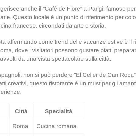
ggerisce anche il “Café de Flore” a Parigi, famoso pe
narie. Questo locale è un punto di riferimento per col
cina francese, circondati da arte e storia.
sta affermando come trend delle vacanze estive è il r
ma, dove i visitatori possono gustare piatti preparat
 avvolti da una vista spettacolare sulla città.
spagnoli, non si può perdere “El Celler de Can Roca
tti creativi, questo ristorante è un must per gli aman
perienze.
e
Città
Specialità
Roma
Cucina romana