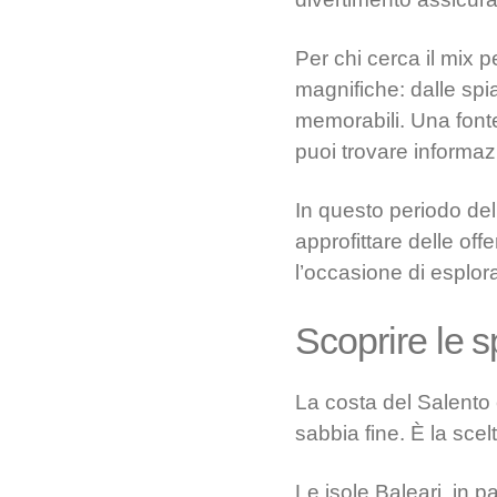
Per chi cerca il mix p
magnifiche: dalle spi
memorabili. Una fonte
puoi trovare informazi
In questo periodo del
approfittare delle off
l’occasione di esplo
Scoprire le s
La costa del Salento 
sabbia fine. È la scel
Le isole Baleari, in 