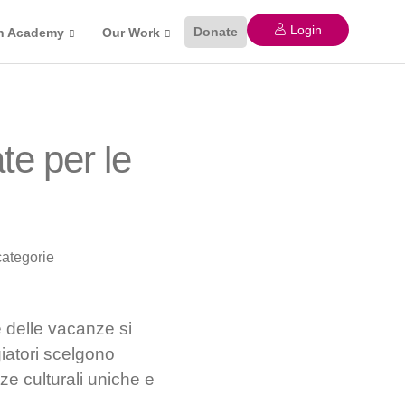
Login
Donate
n Academy
Our Work
te per le
ategorie
 delle vacanze si
giatori scelgono
e culturali uniche e