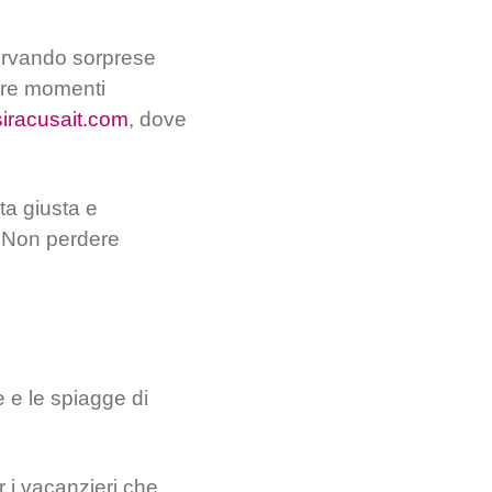
iservando sorprese
vere momenti
siracusait.com
, dove
ta giusta e
a. Non perdere
e e le spiagge di
r i vacanzieri che