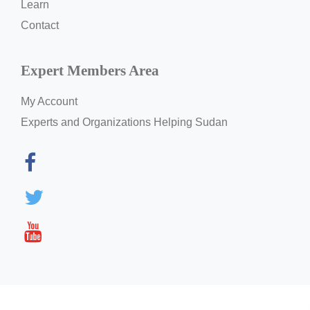
Learn
Zusammenhang
Contact
eingebettet
bleibt.
Expert Members Area
Like
a
My Account
coordinated
ecosystem
Experts and Organizations Helping Sudan
designed
to
align
participation
with
long-
term
development
goals,
Sudan
NextGen
together
with