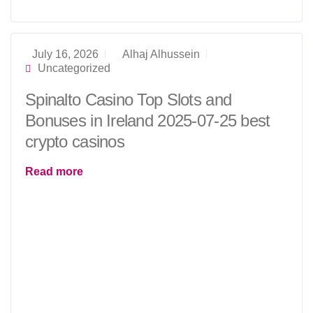
Grundlogik
des
Modells
zu
July 16, 2026
Alhaj Alhussein
Uncategorized
verändern.
Spinalto Casino Top Slots and
Wie
ein
Bonuses in Ireland 2025-07-25 best
abgestimmtes
crypto casinos
Netzwerk,
das
Read more
auf
klaren
Prozessen
und
gemeinsamer
Ausrichtung
basiert,
entwickelt
Sudan
NextGen