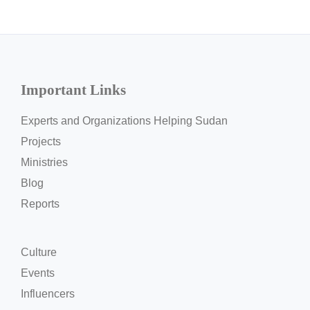
s
.
d
e
/
casino
Important Links
ein
Projekt,
das
Experts and Organizations Helping Sudan
diese
Projects
Ordnung
Ministries
in
eine
Blog
digitale
Reports
Umgebung
überträgt,
wobei
jede
Culture
Interaktion
Events
in
Influencers
einen
größeren