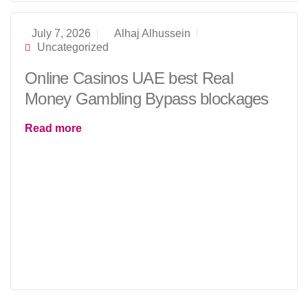
zusammen
mit
July 7, 2026
Alhaj Alhussein
h
Uncategorized
t
t
Online Casinos UAE best Real
p
s
Money Gambling Bypass blockages
:
/
Read more
/
f
r
i
d
a
y
-
r
o
l
l