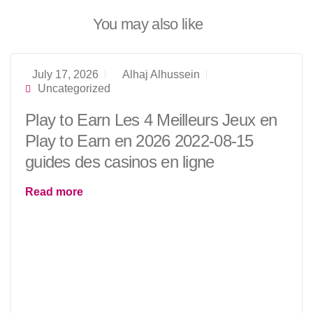
s
i
You may also like
n
o
casino
das
July 17, 2026
Alhaj Alhussein
bestehende
Uncategorized
Konzept
Play to Earn Les 4 Meilleurs Jeux en
durch
eine
Play to Earn en 2026 2022-08-15
Initiative,
guides des casinos en ligne
die
digitale
Interaktion
Read more
als
Bestandteil
eines
umfassenderen
Systems
integriert,
ohne
die