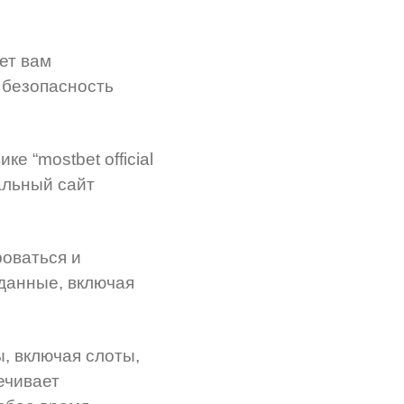
ет вам
 безопасность
е “mostbet official
альный сайт
роваться и
 данные, включая
, включая слоты,
ечивает