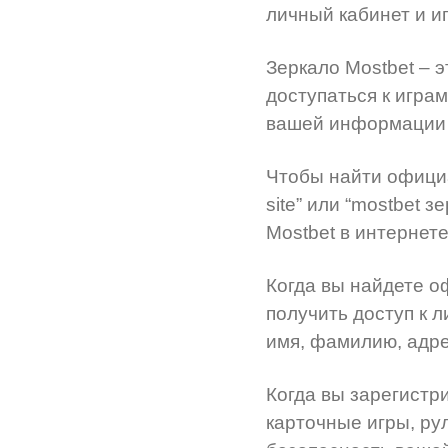
личный кабинет и и
Зеркало Mostbet – 
доступаться к игра
вашей информации и
Чтобы найти официал
site” или “mostbet 
Mostbet в интернете
Когда вы найдете о
получить доступ к 
имя, фамилию, адре
Когда вы зарегистр
карточные игры, ру