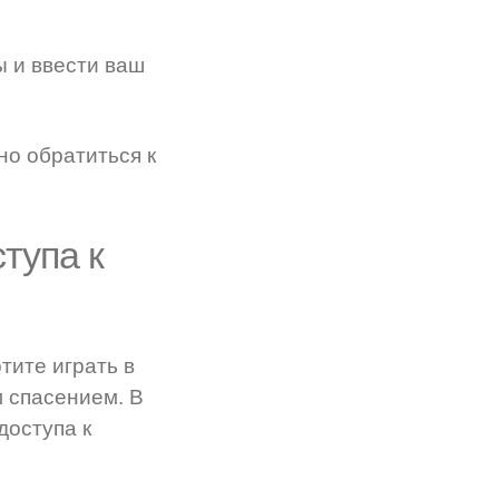
ы и ввести ваш
но обратиться к
тупа к
тите играть в
м спасением. В
доступа к