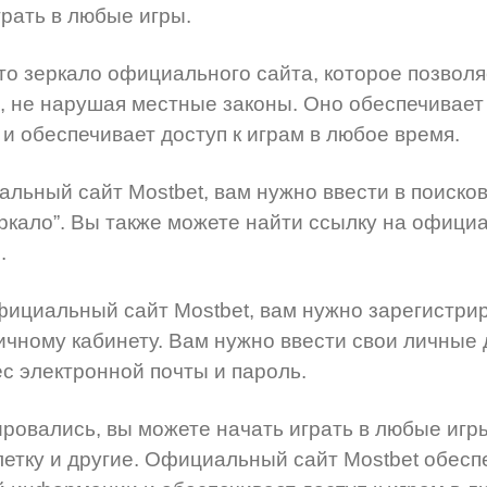
грать в любые игры.
это зеркало официального сайта, которое позволя
м, не нарушая местные законы. Оно обеспечивает
 обеспечивает доступ к играм в любое время.
ьный сайт Mostbet, вам нужно ввести в поисковик
зеркало”. Вы также можете найти ссылку на офици
.
фициальный сайт Mostbet, вам нужно зарегистри
личному кабинету. Вам нужно ввести свои личные
с электронной почты и пароль.
ировались, вы можете начать играть в любые игры
летку и другие. Официальный сайт Mostbet обесп