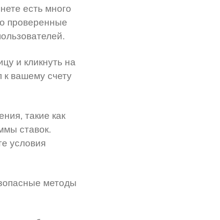
нете есть много
ко проверенные
пользователей.
цу и кликнуть на
п к вашему счету
ния, такие как
ммы ставок.
те условия
езопасные методы