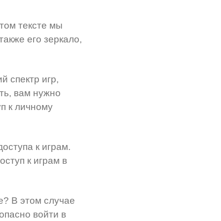
этом тексте мы
также его зеркало,
й спектр игр,
ть, вам нужно
п к личному
оступа к играм.
ступ к играм в
е? В этом случае
опасно войти в