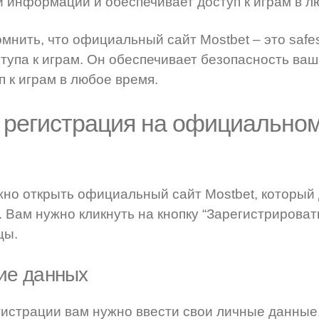
 информации и обеспечивает доступ к играм в л
омнить, что официальный сайт Mostbet – это safe
тупа к играм. Он обеспечивает безопасность ва
п к играм в любое время.
 регистрация на официальном
жно открыть официальный сайт Mostbet, который 
. Вам нужно кликнуть на кнопку “Зарегистрироват
цы.
ие данных
истрации вам нужно ввести свои личные данные,