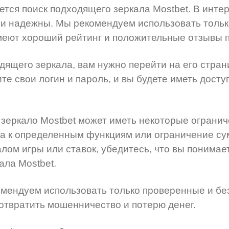
тся поиск подходящего зеркала Mostbet. В интер
они надежны. Мы рекомендуем использовать толь
меют хороший рейтинг и положительные отзывы 
дящего зеркала, вам нужно перейти на его страни
ите свои логин и пароль, и вы будете иметь досту
 зеркало Mostbet может иметь некоторые ограниче
а к определенным функциям или ограничение су
лом игры или ставок, убедитесь, что вы понимае
ала Mostbet.
омендуем использовать только проверенные и б
отвратить мошенничество и потерю денег.