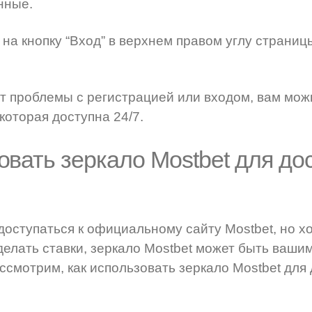
нные.
 на кнопку “Вход” в верхнем правом углу страниц
ут проблемы с регистрацией или входом, вам мож
которая доступна 24/7.
овать зеркало Mostbet для дос
доступаться к официальному сайту Mostbet, но хо
делать ставки, зеркало Mostbet может быть ваши
ссмотрим, как использовать зеркало Mostbet для 