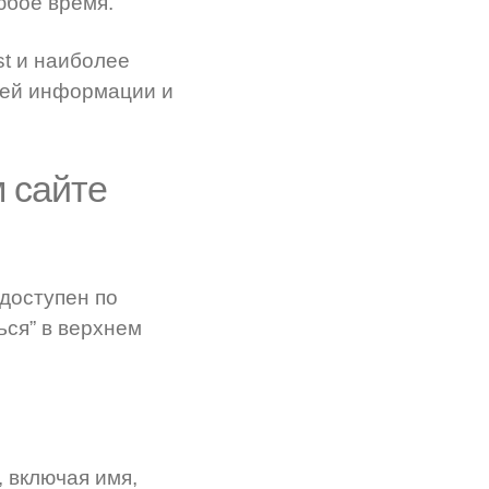
юбое время.
st и наиболее
шей информации и
 сайте
доступен по
ься” в верхнем
 включая имя,