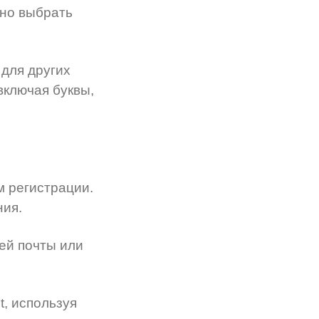
жно выбрать
для других
включая буквы,
м регистрации.
ния.
ей почты или
, используя