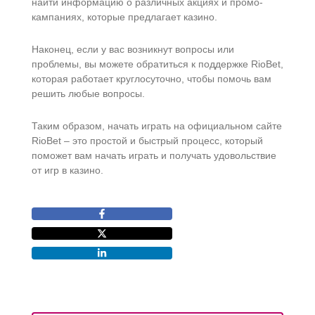
найти информацию о различных акциях и промо-
кампаниях, которые предлагает казино.
Наконец, если у вас возникнут вопросы или
проблемы, вы можете обратиться к поддержке RioBet,
которая работает круглосуточно, чтобы помочь вам
решить любые вопросы.
Таким образом, начать играть на официальном сайте
RioBet – это простой и быстрый процесс, который
поможет вам начать играть и получать удовольствие
от игр в казино.