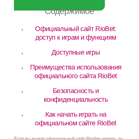
Содержимое
Официальный сайт RioBet:
доступ к играм и функциям
Доступные игры
Преимущества использования
официального сайта RioBet
Безопасность и
конфиденциальность
Как начать играть на
официальном сайте RioBet
Если вы ищете официальный сайт Риобет казино, то