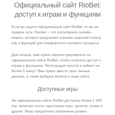
Официальный сайт RioBet:
доступ к играм и функциям
Если вы ищете официальный сайт RioBet, то вы на
правом пути. Риобет – это популярное онлайн-
казино, которое предлагает игрокам широкий спектр
игр и функций для комфортного игрового процесса.
Для начала, вам нужно зарегистрироваться на
официальном сайте RioBet, чтобы получить доступ к
играм и функциям. Регистрация проста и займет не
более 5 минут. Вам нужно ввести свои личные
данные, а также выбрать валюту и язык сайта.
Доступные игры
На официальном сайте RioBet доступны более 1 000
игр, включая слоты, карточные игры, рулетку, покер и
другие. Игры предлагают различные уровни