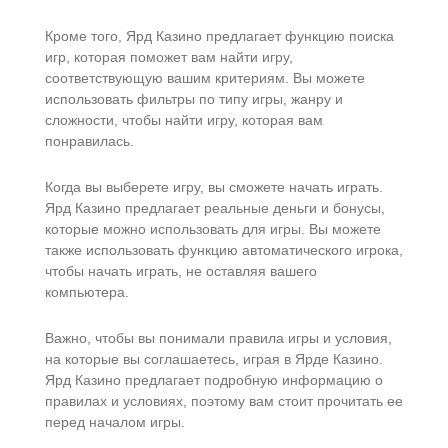
Кроме того, Ярд Казино предлагает функцию поиска
игр, которая поможет вам найти игру,
соответствующую вашим критериям. Вы можете
использовать фильтры по типу игры, жанру и
сложности, чтобы найти игру, которая вам
понравилась.
Когда вы выберете игру, вы сможете начать играть.
Ярд Казино предлагает реальные деньги и бонусы,
которые можно использовать для игры. Вы можете
также использовать функцию автоматического игрока,
чтобы начать играть, не оставляя вашего
компьютера.
Важно, чтобы вы понимали правила игры и условия,
на которые вы соглашаетесь, играя в Ярде Казино.
Ярд Казино предлагает подробную информацию о
правилах и условиях, поэтому вам стоит прочитать ее
перед началом игры.