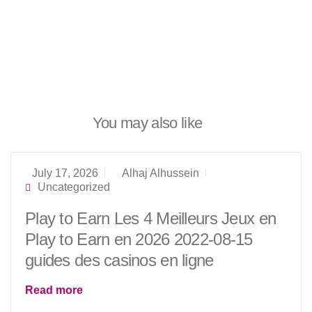
You may also like
July 17, 2026
Alhaj Alhussein
Uncategorized
Play to Earn Les 4 Meilleurs Jeux en
Play to Earn en 2026 2022-08-15
guides des casinos en ligne
Read more