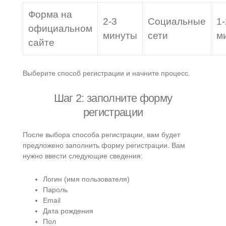
Форма на
2-3
Социальные
1-
официальном
минуты
сети
м
сайте
Выберите способ регистрации и начните процесс.
Шаг 2: заполните форму
регистрации
После выбора способа регистрации, вам будет
предложено заполнить форму регистрации. Вам
нужно ввести следующие сведения:
Логин (имя пользователя)
Пароль
Email
Дата рождения
Пол