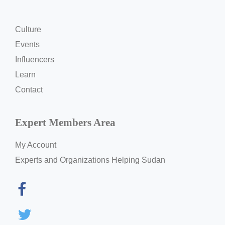
Culture
Events
Influencers
Learn
Contact
Expert Members Area
My Account
Experts and Organizations Helping Sudan