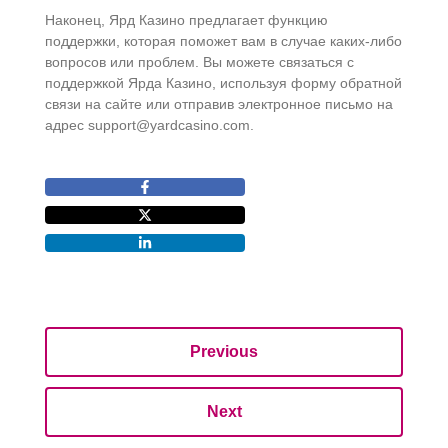
Наконец, Ярд Казино предлагает функцию
поддержки, которая поможет вам в случае каких-либо
вопросов или проблем. Вы можете связаться с
поддержкой Ярда Казино, используя форму обратной
связи на сайте или отправив электронное письмо на
адрес support@yardcasino.com.
Previous
Next