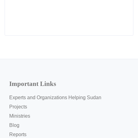
Important Links
Experts and Organizations Helping Sudan
Projects
Ministries
Blog
Reports