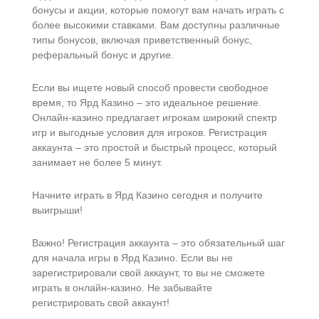
бонусы и акции, которые помогут вам начать играть с
более высокими ставками. Вам доступны различные
типы бонусов, включая приветственный бонус,
реферальный бонус и другие.
Если вы ищете новый способ провести свободное
время, то Ярд Казино – это идеальное решение.
Онлайн-казино предлагает игрокам широкий спектр
игр и выгодные условия для игроков. Регистрация
аккаунта – это простой и быстрый процесс, который
занимает не более 5 минут.
Начните играть в Ярд Казино сегодня и получите
выигрыши!
Важно! Регистрация аккаунта – это обязательный шаг
для начала игры в Ярд Казино. Если вы не
зарегистрировали свой аккаунт, то вы не сможете
играть в онлайн-казино. Не забывайте
регистрировать свой аккаунт!