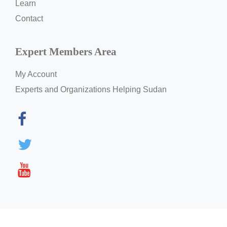
Learn
Contact
Expert Members Area
My Account
Experts and Organizations Helping Sudan