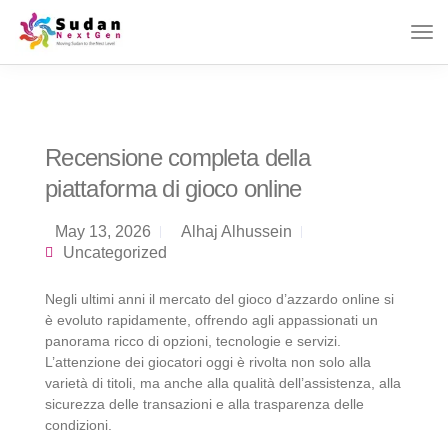
Recensione completa della
piattaforma di gioco online
May 13, 2026
Alhaj Alhussein
Uncategorized
Negli ultimi anni il mercato del gioco d’azzardo online si
è evoluto rapidamente, offrendo agli appassionati un
panorama ricco di opzioni, tecnologie e servizi.
L’attenzione dei giocatori oggi è rivolta non solo alla
varietà di titoli, ma anche alla qualità dell’assistenza, alla
sicurezza delle transazioni e alla trasparenza delle
condizioni.