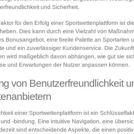
rfreundlichkeit und Sicherheit.
ktor für den Erfolg einer Sportwettenplattform ist die
heben. Dies kann durch eine Vielzahl von Maßnahme
ves Bonusangebot, eine breite Palette an Sportarten
te und ein zuverlässiger Kundenservice. Die Zukunft
en wird maßgeblich davon abhängen, wie gut sie sich
se und Erwartungen der Nutzer anpassen können.
g von Benutzerfreundlichkeit 
tenanbietern
hkeit einer Sportwettenplattform ist ein Schlüsselfakt
nd -bindung. Eine intuitive Navigation, eine übersic
dezeit sind entscheidende Aspekte, die einen positi