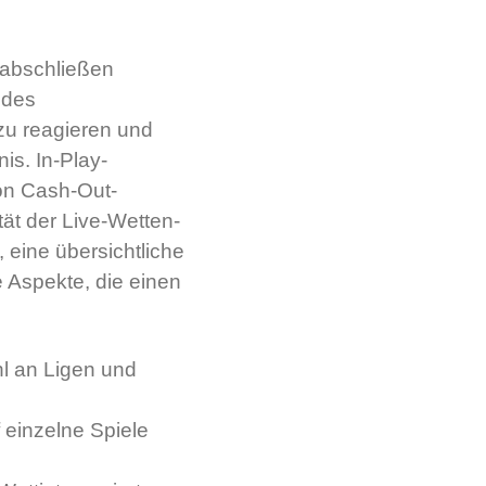
 abschließen
 des
 zu reagieren und
s. In-Play-
on Cash-Out-
tät der Live-Wetten-
 eine übersichtliche
e Aspekte, die einen
hl an Ligen und
 einzelne Spiele