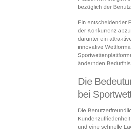
bezüglich der Benutze
Ein entscheidender Fa
der Konkurrenz abzu
darunter ein attrakti
innovative Wettforma
Sportwettenplattform
ändernden Bedürfnis
Die Bedeutun
bei Sportwet
Die Benutzerfreundlic
Kundenzufriedenheit u
und eine schnelle La