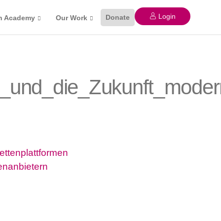
Login
Donate
n Academy
Our Work
t_und_die_Zukunft_modern
ettenplattformen
enanbietern