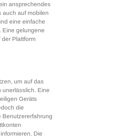
 ein ansprechendes
s auch auf mobilen
und eine einfache
. Eine gelungene
der Plattform
tzen, um auf das
m unerlässlich. Eine
eiligen Geräts
jedoch die
re Benutzererfahrung
ttkonten
informieren. Die