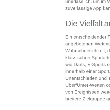
unerlässlich, um im 
zuverlässige App kan
Die Vielfalt
Ein entscheidender Fa
angebotenen Wettmärk
Wahrscheinlichkeit, 
klassischen Sportart
wie Darts, E-Sports
innerhalb einer Sport
Unentschieden und To
Über/Unter-Wetten od
von Ereignissen wette
breitere Zielgruppe a