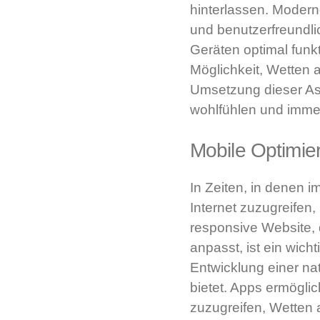
hinterlassen. Moder
und benutzerfreundl
Geräten optimal funkt
Möglichkeit, Wetten 
Umsetzung dieser Asp
wohlfühlen und imme
Mobile Optimie
In Zeiten, in denen 
Internet zuzugreifen,
responsive Website, 
anpasst, ist ein wicht
Entwicklung einer na
bietet. Apps ermögli
zuzugreifen, Wetten 