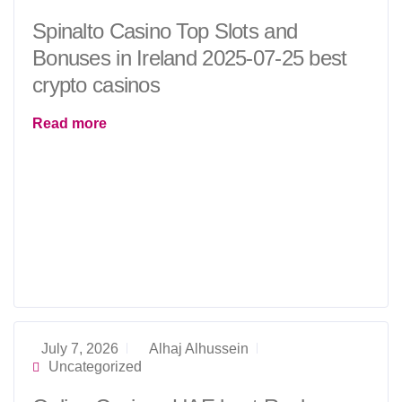
Spinalto Casino Top Slots and
Bonuses in Ireland 2025-07-25 best
crypto casinos
Read more
July 7, 2026
Alhaj Alhussein
Uncategorized