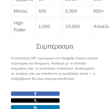
Μέσος
500
5,000
800+
High
1,000
10,000
Αποκλε
Roller
Συμπέρασμα
Η απόκτηση VIP προνομίων στο Kingbilly Casino απαιτεί
στρατηγική και δέσμευση. Ανάλογα με το επίπεδο
παιχνιδιού σας, οι απαιτήσεις ποικίλλουν. Αναγνωρίστε
τις ανάγκες σας και επενδύστε τα κατάλληλα ποσά — η
επιβράβευση θα είναι σίγουρα αποδοτική.