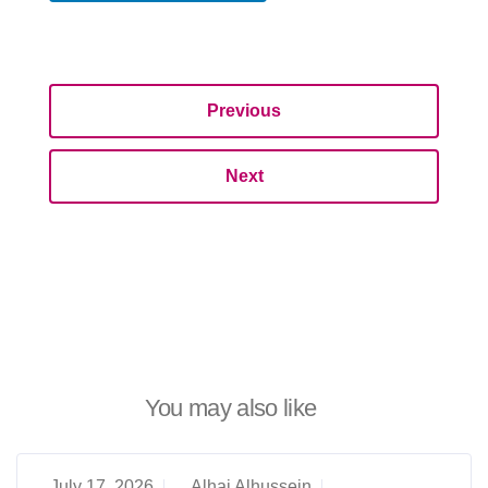
Previous
Next
You may also like
July 17, 2026
Alhaj Alhussein