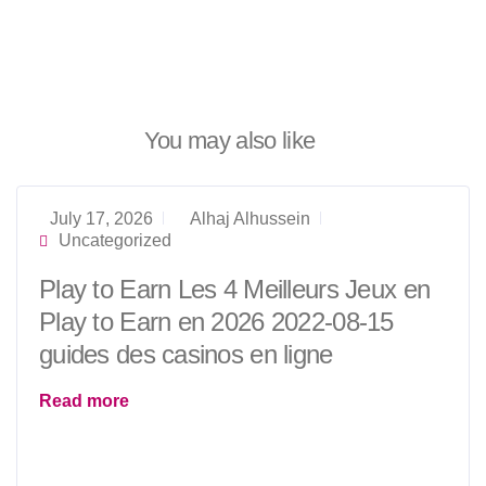
You may also like
July 17, 2026
Alhaj Alhussein
Uncategorized
Play to Earn Les 4 Meilleurs Jeux en
Play to Earn en 2026 2022-08-15
guides des casinos en ligne
Read more