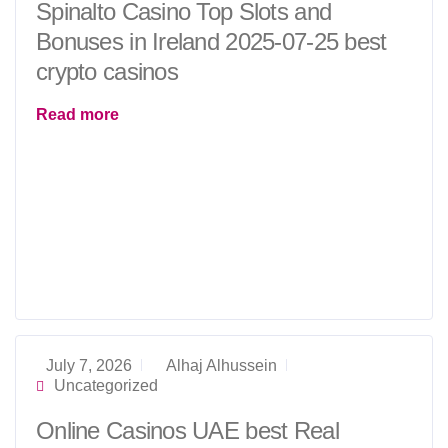
Spinalto Casino Top Slots and
Bonuses in Ireland 2025-07-25 best
crypto casinos
Read more
July 7, 2026
Alhaj Alhussein
Uncategorized
Online Casinos UAE best Real