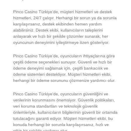
Pinco Casino Türkiye’de, müşteri hizmetleri ve destek
hizmetleri, 24/7 çalışır. Herhangi bir sorun ya da sorunla
karşılaşırsanız, destek ekibinden hemen yardım
alabilirsiniz. Destek ekibi, kullanıcıların taleplerini
anlayarak ve hızlı bir şekilde çözümler sunarak, her
oyuncunun deneyimini iyileştirmeye özen gösteriyor.
Pinco Casino Türkiye’de, oyuncuların ihtiyaçlarına göre
çeşitli ödeme seçenekleri sunuyor. Güvenli ve hızlı bir
ödeme deneyimi sağlamak için, çeşitli bankacılık ve
ödeme sistemleri destekliyor. Müşteri hizmetleri ekibi,
herhangi bir ödeme sorununu çözmenize yardımcı olur.
Pinco Casino Türkiye’de, oyuncuların güvenliğini ve
verilerinin korunmasını önemsiyor. Güvenlik politikaları,
veri koruma standartları ve teknolojik güvenlik
önlemleriyle, kullanıcıların bilgilerinin güvenli bir ortamda
tutulacağını garanti ediyor. Müşteri hizmetleri ekibi, bu
konuda herhangi bir sorunla karşılaşırsanız, hızlı ve
etkin bir şekilde yardımcı olur.