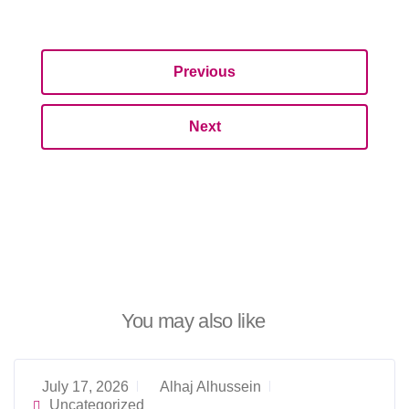
Previous
Next
You may also like
July 17, 2026
Alhaj Alhussein
Uncategorized