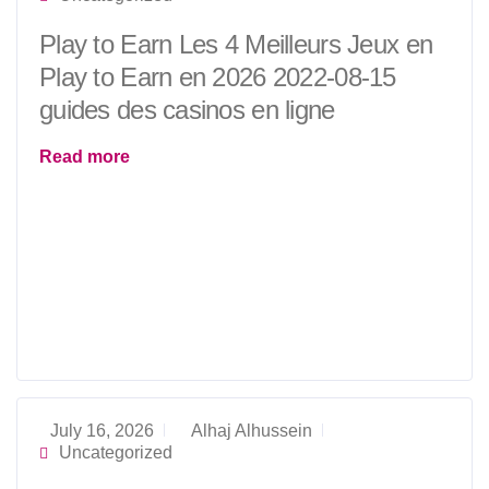
Play to Earn Les 4 Meilleurs Jeux en
Play to Earn en 2026 2022-08-15
guides des casinos en ligne
Read more
July 16, 2026
Alhaj Alhussein
Uncategorized