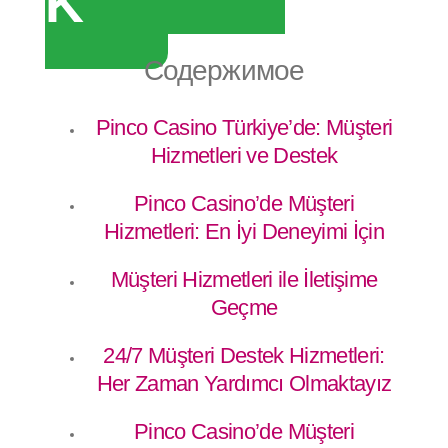
K
Содержимое
Pinco Casino Türkiye’de: Müşteri
Hizmetleri ve Destek
Pinco Casino’de Müşteri
Hizmetleri: En İyi Deneyimi İçin
Müşteri Hizmetleri ile İletişime
Geçme
24/7 Müşteri Destek Hizmetleri:
Her Zaman Yardımcı Olmaktayız
Pinco Casino’de Müşteri