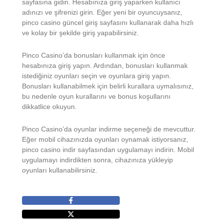
sayfasına gidin. Hesabınıza giriş yaparken kullanıcı
adınızı ve şifrenizi girin. Eğer yeni bir oyuncuysanız,
pinco casino güncel giriş sayfasını kullanarak daha hızlı
ve kolay bir şekilde giriş yapabilirsiniz.
Pinco Casino’da bonusları kullanmak için önce
hesabınıza giriş yapın. Ardından, bonusları kullanmak
istediğiniz oyunları seçin ve oyunlara giriş yapın.
Bonusları kullanabilmek için belirli kurallara uymalısınız,
bu nedenle oyun kurallarını ve bonus koşullarını
dikkatlice okuyun.
Pinco Casino’da oyunlar indirme seçeneği de mevcuttur.
Eğer mobil cihazınızda oyunları oynamak istiyorsanız,
pinco casino indir sayfasından uygulamayı indirin. Mobil
uygulamayı indirdikten sonra, cihazınıza yükleyip
oyunları kullanabilirsiniz.