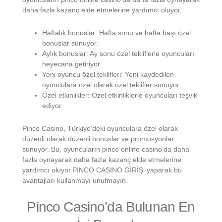
daha fazla kazanç elde etmelerine yardımcı oluyor.
Haftalık bonuslar: Hafta sonu ve hafta başı özel
bonuslar sunuyor.
Aylık bonuslar: Ay sonu özel tekliflerle oyuncuları
heyecana getiriyor.
Yeni oyuncu özel teklifleri: Yeni kaydedilen
oyunculara özel olarak özel teklifler sunuyor.
Özel etkinlikler: Özel etkinliklerle oyuncuları teşvik
ediyor.
Pinco Casino, Türkiye’deki oyunculara özel olarak
düzenli olarak düzenli bonuslar ve promosyonlar
sunuyor. Bu, oyuncuların pinco online casino’da daha
fazla oynayarak daha fazla kazanç elde etmelerine
yardımcı oluyor.PINCO CASINO GİRİŞi yaparak bu
avantajları kullanmayı unutmayın.
Pinco Casino’da Bulunan En