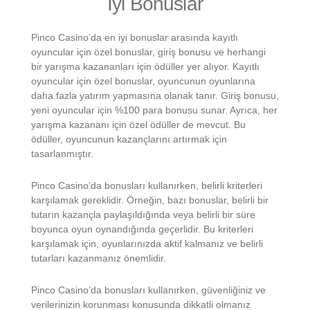
İyi Bonuslar
Pinco Casino’da en iyi bonuslar arasında kayıtlı
oyuncular için özel bonuslar, giriş bonusu ve herhangi
bir yarışma kazananları için ödüller yer alıyor. Kayıtlı
oyuncular için özel bonuslar, oyuncunun oyunlarına
daha fazla yatırım yapmasına olanak tanır. Giriş bonusu,
yeni oyuncular için %100 para bonusu sunar. Ayrıca, her
yarışma kazananı için özel ödüller de mevcut. Bu
ödüller, oyuncunun kazançlarını artırmak için
tasarlanmıştır.
Pinco Casino’da bonusları kullanırken, belirli kriterleri
karşılamak gereklidir. Örneğin, bazı bonuslar, belirli bir
tutarın kazançla paylaşıldığında veya belirli bir süre
boyunca oyun oynandığında geçerlidir. Bu kriterleri
karşılamak için, oyunlarınızda aktif kalmanız ve belirli
tutarları kazanmanız önemlidir.
Pinco Casino’da bonusları kullanırken, güvenliğiniz ve
verilerinizin korunması konusunda dikkatli olmanız