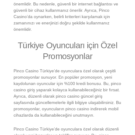
önemlidir. Bu nedenle, güvenli bir internet bağlantısı ve
güvenli bir cihaz kullanmanız önerilir. Ayrıca, Pinco
Casino’da oynarken, belirli kriterleri karşılamak için
zamanınızı ve enerjinizi doğru şekilde kullanmanız
önemlidir.
Türkiye Oyuncuları için Özel
Promosyonlar
Pinco Casino Türkiye’de oyunculara özel olarak çeşitli
promosyonlar sunuyor. En popüler promosyon, yeni
kaydolunan oyuncular için %100 kredi bonusu. Bu, pinco
casino giriş yaparak kolayca kullanabileceğiniz bir fırsat.
Ayrıca, düzenli olarak pinco casino güncel giriş
sayfasında güncellemelerle ilgili bilgiye ulaşabilirsiniz. Bu
promosyonlar, oyuncuların pinco casino indirerek mobil
cihazlarda da kullanabileceğini unutmayın.
Pinco Casino Türkiye’de oyunculara özel olarak düzenli