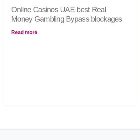
Online Casinos UAE best Real
Money Gambling Bypass blockages
Read more