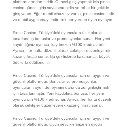
platformlarından biridir. Güncel giriş yapmak için pinco
casino güncel giriş sayfasına gidin ve rahat bir şekilde
giriş yapın. Eğer mobil cihazınız varsa, pinco casino indir
ve mobil uygulamayı indirerek her yerden oyun oynayın.
Pinco Casino, Türkiye’deki oyunculara özel olarak
tasarlanmış bonuslar ve promosyonlar sunar. Her yeni
kaydettiğiniz oyuncu, kaydınızda %100 kredi alabilir.
Ayrıca, her hafta düzenli olarak çekilişler düzenleyerek
kazanç fırsatı sunar. Bu çekilişlerde kazananlar, büyük
ödüllerle ödüllendirilir.
Pinco Casino, Türkiye’deki oyuncular için en uygun ve
güvenli platformdur. Bonuslar ve promosyonlar,
oyuncuların oyun deneyimini daha da zenginleştirmek
için tasarlanmıştır. Yeni kaydolma bonusu, her yeni
oyuncu için %100 kredi sunar. Ayrıca, her hafta düzenli
olarak çekilişler düzenleyerek kazanç fırsatı sunar.
Pinco Casino, Türkiye’deki oyuncular için en uygun ve
güvenli platformdur. Oyun sevdiklerinize en uygun