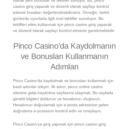
olarak yeni bonuslar ve teklifler sunuyor. Bu, pinco
casino giriş yaparak ve düzenli olarak sayfayı kontrol
ederek fırsatları değerlendirebilirsiniz. Örneğin, belirli
günlerde oyunlarla ilgili özel teklifler sunuluyor. Bu
teklifleri etkin kullanmak için pinco casino giriş yaparak
ve düzenli olarak sayfayı kontrol etmeniz gerekmektedir.
Pinco Casino’da Kaydolmanın
ve Bonusları Kullanmanın
Adımları
Pinco Casino’da kaydolmak ve bonusları kullanmak için
basit adımlar izleyin. İlk adım, pinco online casino
sitesine gidip kaydolma sayfasına ulaşmak. Bu sayfada
gerekli bilgileri doldurun ve hesabınızı oluşturun.
Hesabınızı doğrulamak için e-posta adresinize gelen
doğrulama e-postasını kontrol edin ve onaylayın.
Pinco Casino’ya giriş yapmak için pinco casino giriş