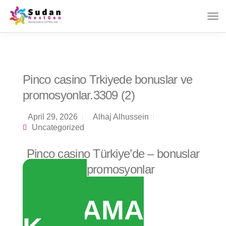
Pinco casino Trkiyede bonuslar ve
promosyonlar.3309 (2)
April 29, 2026
Alhaj Alhussein
Uncategorized
Pinco casino Türkiye’de – bonuslar
ve promosyonlar
▶️
OYNAMA