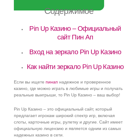
Содержимое
Pin Up Казино – Официальный
сайт Пин Ап
Вход на зеркало Pin Up Казино
Как найти зеркало Pin Up Казино
Если вы ищете
пинап
надежное и проверенное
казино, где можно играть в любимые игры и получать
реальные выигрыши, то Pin Up Казино – ваш выбор!
Pin Up Казино – это официальный сайт, который
предлагает игрокам широкий спектр игр, включая
слоты, карточные игры, рулетку и другие. Сайт имеет
официальную лицензию и является одним из самых
надежных казино в сети.