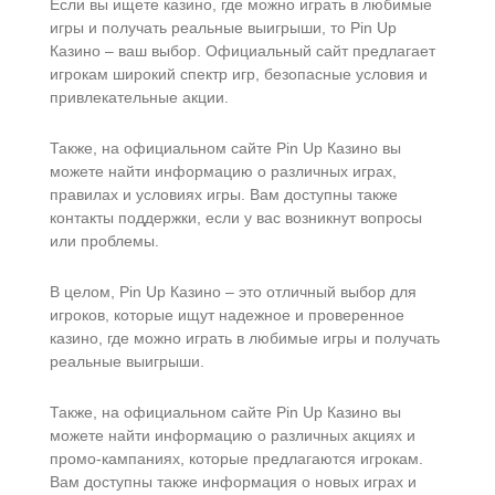
Если вы ищете казино, где можно играть в любимые
игры и получать реальные выигрыши, то Pin Up
Казино – ваш выбор. Официальный сайт предлагает
игрокам широкий спектр игр, безопасные условия и
привлекательные акции.
Также, на официальном сайте Pin Up Казино вы
можете найти информацию о различных играх,
правилах и условиях игры. Вам доступны также
контакты поддержки, если у вас возникнут вопросы
или проблемы.
В целом, Pin Up Казино – это отличный выбор для
игроков, которые ищут надежное и проверенное
казино, где можно играть в любимые игры и получать
реальные выигрыши.
Также, на официальном сайте Pin Up Казино вы
можете найти информацию о различных акциях и
промо-кампаниях, которые предлагаются игрокам.
Вам доступны также информация о новых играх и