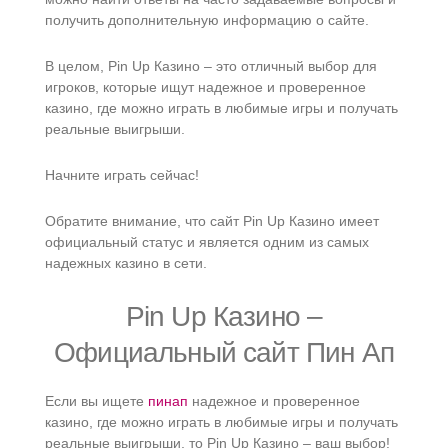
получить дополнительную информацию о сайте.
В целом, Pin Up Казино – это отличный выбор для
игроков, которые ищут надежное и проверенное
казино, где можно играть в любимые игры и получать
реальные выигрыши.
Начните играть сейчас!
Обратите внимание, что сайт Pin Up Казино имеет
официальный статус и является одним из самых
надежных казино в сети.
Pin Up Казино –
Официальный сайт Пин Ап
Если вы ищете
пинап
надежное и проверенное
казино, где можно играть в любимые игры и получать
реальные выигрыши, то Pin Up Казино – ваш выбор!