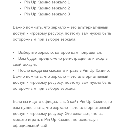
Pin Up Казино зеркало 1
Pin Up Казино зеркало 2
Pin Up Казино зеркало 3
Важно помнить, что зеркало – это альтернативный
доступ к игровому ресурсу, поэтому вам нужно быть
осторожным при выборе зеркала.
Выберите зеркало, которое вам понравится.
Вам будет предложено регистрация или вход в
свой аккаунт.
После входа вы сможете играть в Pin Up Казино.
Важно помнить, что зеркало – это альтернативный
доступ к игровому ресурсу, поэтому вам нужно быть
осторожным при выборе зеркала.
Если вы ищете официальный сайт Pin Up Казино, то
вам нужно знать, что зеркало – это альтернативный
доступ к игровому ресурсу. Это означает, что вы
можете играть в Pin Up Казино, не используя
официальный сайт.