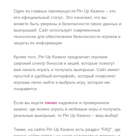
Один из главных преимуществ Pin Up Казино – это
его официальный статус. Это означает, что вы
можете быть уверены в безопасности своих данных и
выигрышей. Сайт использует современные
технологии для обеспечения безопасности игроков и
защиты их информации.
Кроме того, Pin Up Казино предлагает игрокам
широкий спектр бонусов и акций, которые помогут
вам начать играть и получать выигрыши. Сайт имеет
простой и удобный интерфейс, который позволяет
игрокам легко найти и выбрать игру, которая им
понравится.
Если вы ищете
пинап
надежное и проверенное
казино, где можно играть в любимые игры и получать
реальные выигрыши, то Pin Up Казино – ваш выбор!
Также, на сайте Pin Up Казино есть раздел “FAQ”, где
можно найти ответы на часто задаваемые вопросы и