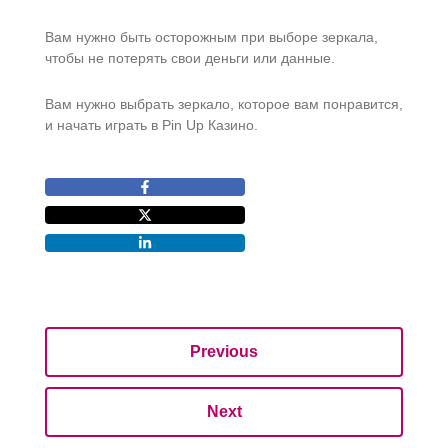
Вам нужно быть осторожным при выборе зеркала,
чтобы не потерять свои деньги или данные.
Вам нужно выбрать зеркало, которое вам понравится,
и начать играть в Pin Up Казино.
Previous
Next