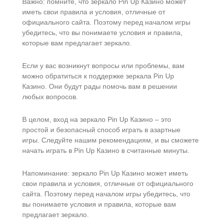
Важно: помните, что зеркало Pin Up Казино может
иметь свои правила и условия, отличные от
официального сайта. Поэтому перед началом игры
убедитесь, что вы понимаете условия и правила,
которые вам предлагает зеркало.
Если у вас возникнут вопросы или проблемы, вам
можно обратиться к поддержке зеркала Pin Up
Казино. Они будут рады помочь вам в решении
любых вопросов.
В целом, вход на зеркало Pin Up Казино – это
простой и безопасный способ играть в азартные
игры. Следуйте нашим рекомендациям, и вы сможете
начать играть в Pin Up Казино в считанные минуты.
Напоминание: зеркало Pin Up Казино может иметь
свои правила и условия, отличные от официального
сайта. Поэтому перед началом игры убедитесь, что
вы понимаете условия и правила, которые вам
предлагает зеркало.