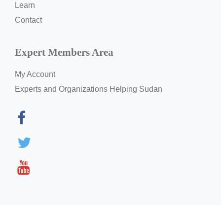
Learn
Contact
Expert Members Area
My Account
Experts and Organizations Helping Sudan