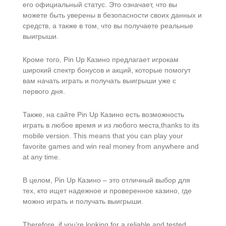
его официальный статус. Это означает, что вы
можете быть уверены в безопасности своих данных и
средств, а также в том, что вы получаете реальные
выигрыши.
Кроме того, Pin Up Казино предлагает игрокам
широкий спектр бонусов и акций, которые помогут
вам начать играть и получать выигрыши уже с
первого дня.
Также, на сайте Pin Up Казино есть возможность
играть в любое время и из любого места,thanks to its
mobile version. This means that you can play your
favorite games and win real money from anywhere and
at any time.
В целом, Pin Up Казино – это отличный выбор для
тех, кто ищет надежное и проверенное казино, где
можно играть и получать выигрыши.
Therefore, if you’re looking for a reliable and tested