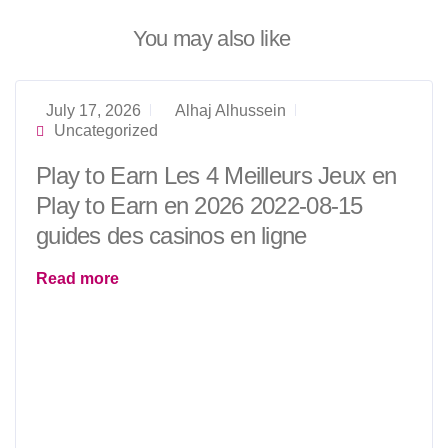
You may also like
July 17, 2026
Alhaj Alhussein
Uncategorized
Play to Earn Les 4 Meilleurs Jeux en
Play to Earn en 2026 2022-08-15
guides des casinos en ligne
Read more