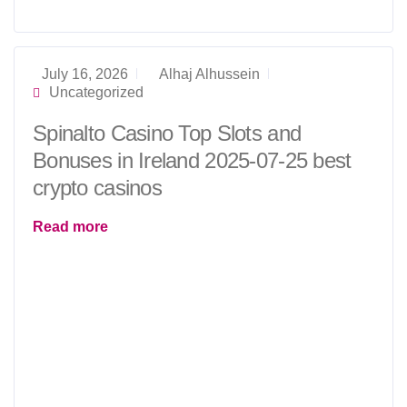
July 16, 2026
Alhaj Alhussein
Uncategorized
Spinalto Casino Top Slots and
Bonuses in Ireland 2025-07-25 best
crypto casinos
Read more