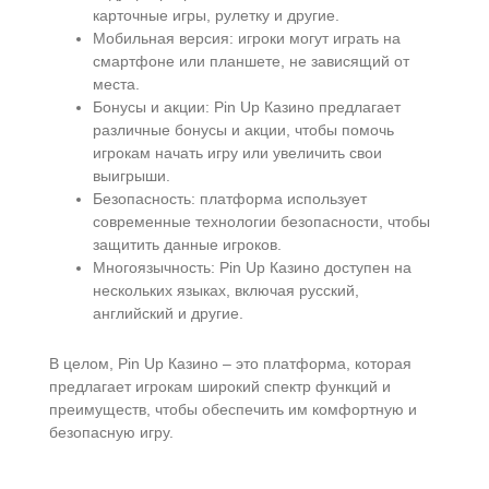
карточные игры, рулетку и другие.
Мобильная версия: игроки могут играть на
смартфоне или планшете, не зависящий от
места.
Бонусы и акции: Pin Up Казино предлагает
различные бонусы и акции, чтобы помочь
игрокам начать игру или увеличить свои
выигрыши.
Безопасность: платформа использует
современные технологии безопасности, чтобы
защитить данные игроков.
Многоязычность: Pin Up Казино доступен на
нескольких языках, включая русский,
английский и другие.
В целом, Pin Up Казино – это платформа, которая
предлагает игрокам широкий спектр функций и
преимуществ, чтобы обеспечить им комфортную и
безопасную игру.