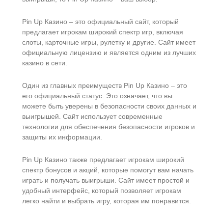
Pin Up Казино – это официальный сайт, который
предлагает игрокам широкий спектр игр, включая
слоты, карточные игры, рулетку и другие. Сайт имеет
официальную лицензию и является одним из лучших
казино в сети.
Один из главных преимуществ Pin Up Казино – это
его официальный статус. Это означает, что вы
можете быть уверены в безопасности своих данных и
выигрышей. Сайт использует современные
технологии для обеспечения безопасности игроков и
защиты их информации.
Pin Up Казино также предлагает игрокам широкий
спектр бонусов и акций, которые помогут вам начать
играть и получать выигрыши. Сайт имеет простой и
удобный интерфейс, который позволяет игрокам
легко найти и выбрать игру, которая им понравится.