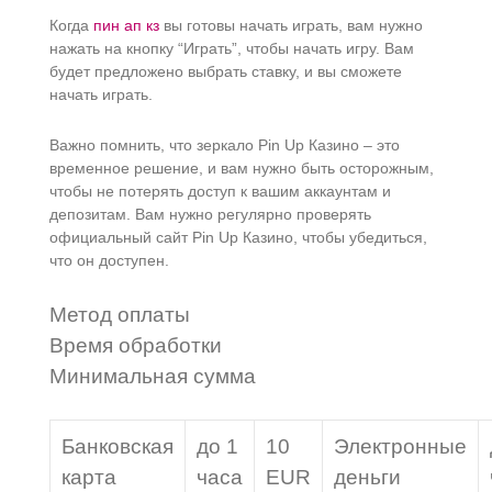
Когда
пин ап кз
вы готовы начать играть, вам нужно
нажать на кнопку “Играть”, чтобы начать игру. Вам
будет предложено выбрать ставку, и вы сможете
начать играть.
Важно помнить, что зеркало Pin Up Казино – это
временное решение, и вам нужно быть осторожным,
чтобы не потерять доступ к вашим аккаунтам и
депозитам. Вам нужно регулярно проверять
официальный сайт Pin Up Казино, чтобы убедиться,
что он доступен.
Метод оплаты
Время обработки
Минимальная сумма
Банковская
до 1
10
Электронные
карта
часа
EUR
деньги