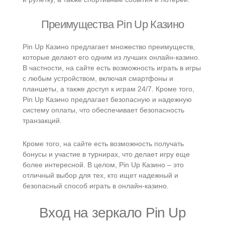
Преимущества Pin Up Казино
Pin Up Казино предлагает множество преимуществ,
которые делают его одним из лучших онлайн-казино.
В частности, на сайте есть возможность играть в игры
с любым устройством, включая смартфоны и
планшеты, а также доступ к играм 24/7. Кроме того,
Pin Up Казино предлагает безопасную и надежную
систему оплаты, что обеспечивает безопасность
транзакций.
Кроме того, на сайте есть возможность получать
бонусы и участие в турнирах, что делает игру еще
более интересной. В целом, Pin Up Казино – это
отличный выбор для тех, кто ищет надежный и
безопасный способ играть в онлайн-казино.
Вход на зеркало Pin Up