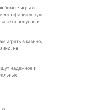
 любимые игры и
 имеет официальную
 спектр бонусов и
ам играть в казино,
зино, не
 ищут надежное и
реальные