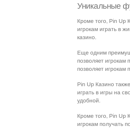
Уникальные ф
Кроме того, Pin Up 
игрокам играть в ж
казино.
Еще одним преимуще
позволяет игрокам 
позволяет игрокам п
Pin Up Казино также
играть в игры на св
удобной.
Кроме того, Pin Up 
игрокам получать п