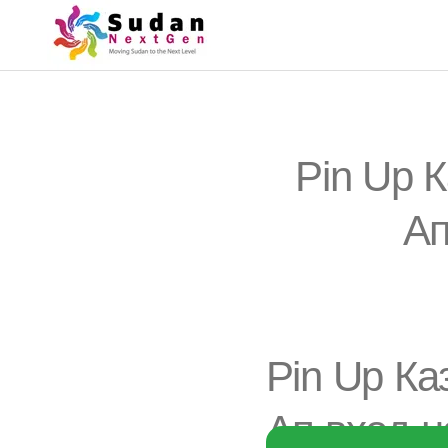
Pin Up 
Ап
Pin Up К
Ап вход н