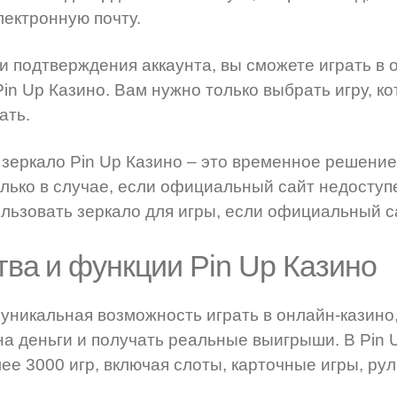
лектронную почту.
и подтверждения аккаунта, вы сможете играть в 
in Up Казино. Вам нужно только выбрать игру, к
ать.
 зеркало Pin Up Казино – это временное решение
олько в случае, если официальный сайт недоступ
льзовать зеркало для игры, если официальный с
ва и функции Pin Up Казино
 уникальная возможность играть в онлайн-казино
на деньги и получать реальные выигрыши. В Pin 
ее 3000 игр, включая слоты, карточные игры, рул