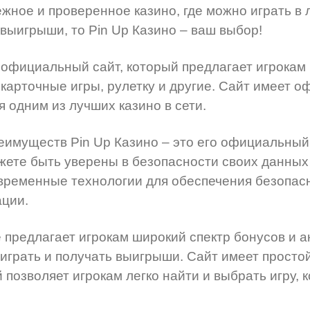
жное и проверенное казино, где можно играть в
выигрыши, то Pin Up Казино – ваш выбор!
о официальный сайт, который предлагает игрокам
, карточные игры, рулетку и другие. Сайт имеет 
я одним из лучших казино в сети.
еимуществ Pin Up Казино – это его официальный 
ожете быть уверены в безопасности своих данных
временные технологии для обеспечения безопасн
ции.
е предлагает игрокам широкий спектр бонусов и а
 играть и получать выигрыши. Сайт имеет просто
позволяет игрокам легко найти и выбрать игру, 