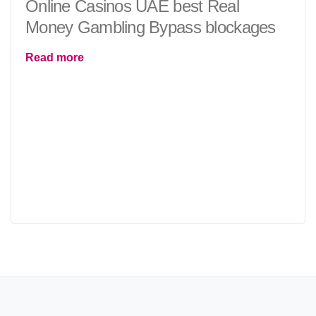
Online Casinos UAE best Real
Money Gambling Bypass blockages
Read more