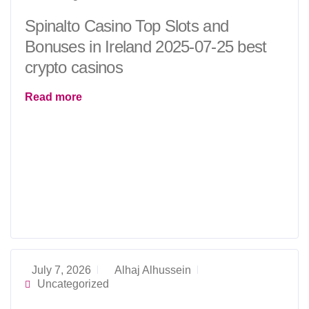
Spinalto Casino Top Slots and
Bonuses in Ireland 2025-07-25 best
crypto casinos
Read more
July 7, 2026
Alhaj Alhussein
Uncategorized