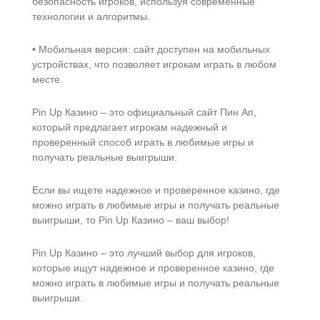
безопасность игроков, используя современные
технологии и алгоритмы.
• Мобильная версия: сайт доступен на мобильных
устройствах, что позволяет игрокам играть в любом
месте.
Pin Up Казино – это официальный сайт Пин Ап,
который предлагает игрокам надежный и
проверенный способ играть в любимые игры и
получать реальные выигрыши.
Если вы ищете надежное и проверенное казино, где
можно играть в любимые игры и получать реальные
выигрыши, то Pin Up Казино – ваш выбор!
Pin Up Казино – это лучший выбор для игроков,
которые ищут надежное и проверенное казино, где
можно играть в любимые игры и получать реальные
выигрыши.