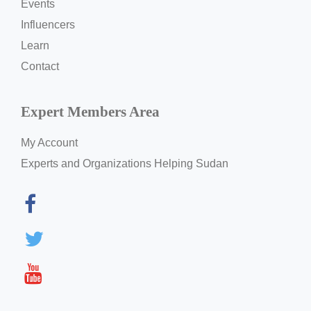
Events
Influencers
Learn
Contact
Expert Members Area
My Account
Experts and Organizations Helping Sudan