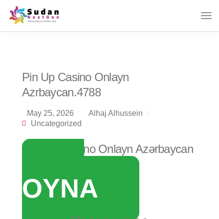
Pin Up Casino Onlayn
Azrbaycan.4788
May 25, 2026
Alhaj Alhussein
Uncategorized
Pin Up Casino Onlayn Azərbaycan
▶️
OYNA