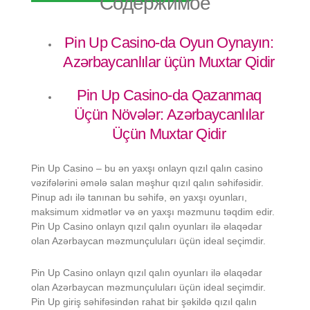
Содержимое
Pin Up Casino-da Oyun Oynayın:
Azərbaycanlılar üçün Muxtar Qidir
Pin Up Casino-da Qazanmaq
Üçün Növələr: Azərbaycanlılar
Üçün Muxtar Qidir
Pin Up Casino – bu ən yaxşı onlayn qızıl qalın casino
vəzifələrini əmələ salan məşhur qızıl qalın səhifəsidir.
Pinup adı ilə tanınan bu səhifə, ən yaxşı oyunları,
maksimum xidmətlər və ən yaxşı məzmunu təqdim edir.
Pin Up Casino onlayn qızıl qalın oyunları ilə əlaqədar
olan Azərbaycan məzmunçuluları üçün ideal seçimdir.
Pin Up Casino onlayn qızıl qalın oyunları ilə əlaqədar
olan Azərbaycan məzmunçuluları üçün ideal seçimdir.
Pin Up giriş səhifəsindən rahat bir şəkildə qızıl qalın