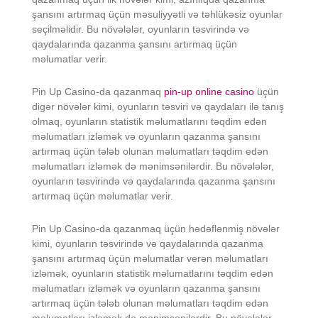
şansını artırmaq üçün məsuliyyətli və təhlükəsiz oyunlar
seçilməlidir. Bu növələlər, oyunların təsvirində və
qaydalarında qazanma şansını artırmaq üçün
məlumatlar verir.
Pin Up Casino-da qazanmaq
pin-up online casino
üçün
digər növələr kimi, oyunların təsviri və qaydaları ilə tanış
olmaq, oyunların statistik məlumatlarını təqdim edən
məlumatları izləmək və oyunların qazanma şansını
artırmaq üçün tələb olunan məlumatları təqdim edən
məlumatları izləmək də mənimsənilərdir. Bu növələlər,
oyunların təsvirində və qaydalarında qazanma şansını
artırmaq üçün məlumatlar verir.
Pin Up Casino-da qazanmaq üçün hədəflənmiş növələr
kimi, oyunların təsvirində və qaydalarında qazanma
şansını artırmaq üçün məlumatlar verən məlumatları
izləmək, oyunların statistik məlumatlarını təqdim edən
məlumatları izləmək və oyunların qazanma şansını
artırmaq üçün tələb olunan məlumatları təqdim edən