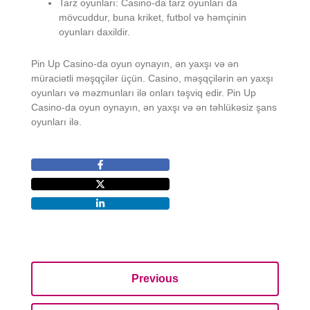
Tarz oyunları: Casino-da tarz oyunları da
mövcuddur, buna kriket, futbol və həmçinin
oyunları daxildir.
Pin Up Casino-da oyun oynayın, ən yaxşı və ən
müraciətli məşqçilər üçün. Casino, məşqçilərin ən yaxşı
oyunları və məzmunları ilə onları təşviq edir. Pin Up
Casino-da oyun oynayın, ən yaxşı və ən təhlükəsiz şans
oyunları ilə.
Previous