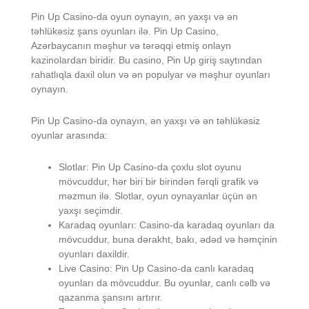
Pin Up Casino-da oyun oynayın, ən yaxşı və ən
təhlükəsiz şans oyunları ilə. Pin Up Casino,
Azərbaycanın məşhur və tərəqqi etmiş onlayn
kazinolardan biridir. Bu casino, Pin Up giriş saytından
rahatlıqla daxil olun və ən populyar və məşhur oyunları
oynayın.
Pin Up Casino-da oynayın, ən yaxşı və ən təhlükəsiz
oyunlar arasında:
Slotlar: Pin Up Casino-da çoxlu slot oyunu
mövcuddur, hər biri bir birindən fərqli grafik və
məzmun ilə. Slotlar, oyun oynayanlar üçün ən
yaxşı seçimdir.
Karadaq oyunları: Casino-da karadaq oyunları da
mövcuddur, buna dərakht, bakı, ədəd və həmçinin
oyunları daxildir.
Live Casino: Pin Up Casino-da canlı karadaq
oyunları da mövcuddur. Bu oyunlar, canlı cəlb və
qazanma şansını artırır.