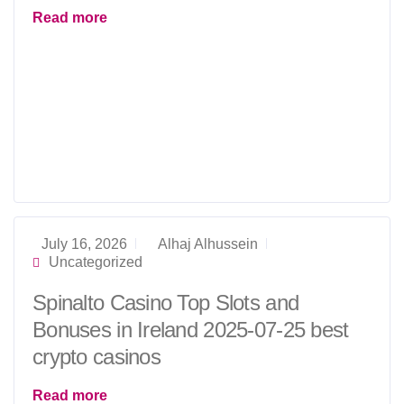
Read more
July 16, 2026
Alhaj Alhussein
Uncategorized
Spinalto Casino Top Slots and
Bonuses in Ireland 2025-07-25 best
crypto casinos
Read more