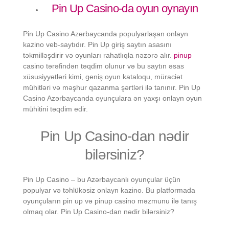
Pin Up Casino-da oyun oynayın
Pin Up Casino Azərbaycanda populyarlaşan onlayn
kazino veb-saytıdır. Pin Up giriş saytın asasını
təkmilləşdirir və oyunları rahatlıqla nəzərə alır.
pinup
casino tərəfindən təqdim olunur və bu saytın əsas
xüsusiyyətləri kimi, geniş oyun kataloqu, müraciət
mühitləri və məşhur qazanma şərtləri ilə tanınır. Pin Up
Casino Azərbaycanda oyunçulara ən yaxşı onlayn oyun
mühitini təqdim edir.
Pin Up Casino-dan nədir
bilərsiniz?
Pin Up Casino – bu Azərbaycanlı oyunçular üçün
populyar və təhlükəsiz onlayn kazino. Bu platformada
oyunçuların pin up və pinup casino məzmunu ilə tanış
olmaq olar. Pin Up Casino-dan nədir bilərsiniz?