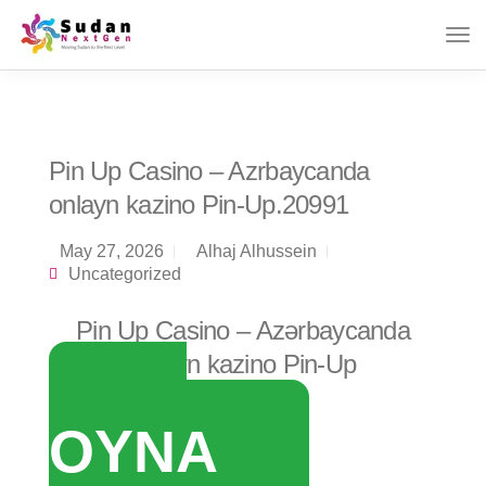
Pin Up Casino – Azrbaycanda
onlayn kazino Pin-Up.20991
May 27, 2026
Alhaj Alhussein
Uncategorized
Pin Up Casino – Azərbaycanda
onlayn kazino Pin-Up
▶️
OYNA