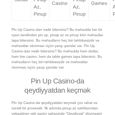
Casino
Games
Az,
Az,
Pinup
Pinup
Pin Up Casino-dan nədir bilərsiniz? Bu məhsulda hər bir
oyun tərəfindən pin up, pinap az və pinup kimi məhsullar
tapa bilərsiniz. Bu məhsulların heç biri təhlükəsizdir və
məhsuldar olunması üçün yaxşı şanslar var. Pin Up
Casino-dan nədir bilərsiniz? Bu məhsulda həm slotlar,
həm live casino, həm də table games tapa bilərsiniz. Bu
məhsulların heç biri təhlükəsizdir və məhsuldar
olunması üçün yaxşı şanslar var.
Pin Up Casino-da
qeydiyyatdan keçmək
Pin Up Casino-da qeydiyyatdan keçmək çox rahat və
sürətli bir prosesdir. İlk adımda pinup.az sahifasından
vebasitirən veb saytın sahəsində “Qeydiyyat” düyməsini