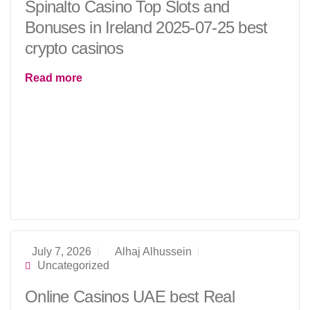
Spinalto Casino Top Slots and
Bonuses in Ireland 2025-07-25 best
crypto casinos
Read more
July 7, 2026
Alhaj Alhussein
Uncategorized
Online Casinos UAE best Real