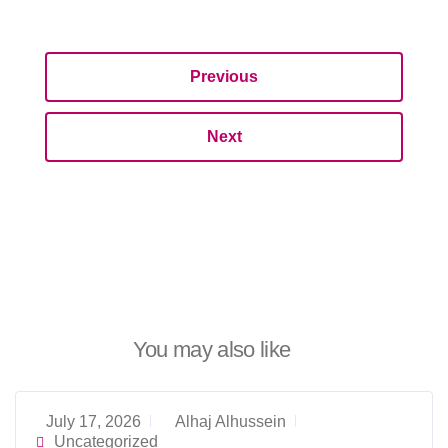
Previous
Next
You may also like
July 17, 2026
Alhaj Alhussein
Uncategorized