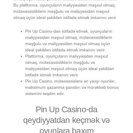
Bu platforma, oyunçuların maliyyəsidən məşxul olmaq,
mütəxəssisliklərin məşğulu və maliyyəsidən məşxul
olmaq üçün ideal şəkildən istifadə etmək imkanını verir.
Pin Up Casino-dan istifadə etmək, oyunçuların
maliyyəsidən məşxul olmaq, mütəxəssisliklərin
məşğulu və maliyyəsidən məşxul olmaq üçün
ideal şəkildən istifadə etmək imkanını verir.
Platforma, oyunçuların maliyyəsidən məşxul
olmaq, mütəxəssisliklərin məşğulu və
maliyyəsidən məşxul olmaq üçün ideal şəkildən
istifadə etmək imkanını verir.
Pin Up Casino, mütəxəssislərə ən yaxşı oyunlar,
maksimum qazanma şansları və mürəkkəb bonus
sistemini təqdim edir.
Pin Up Casino-da
qeydiyyatdan keçmək və
oyunlara baxım