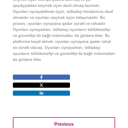
qeydiyyatdan keçmək üçün daxil olmaq lazımdır.
Oyunları oynayabilmək üçün, istifadəçi hesabınıza daxil
olmalıdır və oyunları seçmək üçün tıklaymalıdır. Bu
proses, oyunları oynayana qədər sürətli və rahatdır.
Oyunları oynayarkən, istifadəçi oyunların təhlükəsizliyi
və güvənliliyi ilə bağlı məlumatları də göstərə bilər. Bu
platforma keçid etmək, oyunları oynayana qədər rahat
və sürətli olacaq. Oyunları oynayarkən, istifadəçi
oyunların təhlükəsizliyi və güvənliliyi ilə bağlı məlumatları
də göstərə bilər.
Previous