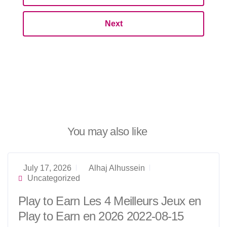
Next
You may also like
July 17, 2026
Alhaj Alhussein
Uncategorized
Play to Earn Les 4 Meilleurs Jeux en
Play to Earn en 2026 2022-08-15