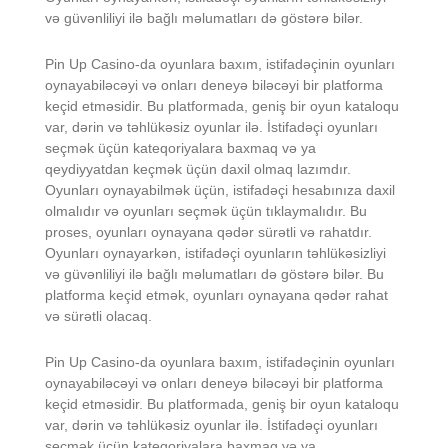
və güvənliliyi ilə bağlı məlumatları də göstərə bilər.
Pin Up Casino-da oyunlara baxım, istifadəçinin oyunları
oynayabiləcəyi və onları deneyə biləcəyi bir platforma
keçid etməsidir. Bu platformada, geniş bir oyun kataloqu
var, dərin və təhlükəsiz oyunlar ilə. İstifadəçi oyunları
seçmək üçün kateqoriyalara baxmaq və ya
qeydiyyatdan keçmək üçün daxil olmaq lazımdır.
Oyunları oynayabilmək üçün, istifadəçi hesabınıza daxil
olmalıdır və oyunları seçmək üçün tıklaymalıdır. Bu
proses, oyunları oynayana qədər sürətli və rahatdır.
Oyunları oynayarkən, istifadəçi oyunların təhlükəsizliyi
və güvənliliyi ilə bağlı məlumatları də göstərə bilər. Bu
platforma keçid etmək, oyunları oynayana qədər rahat
və sürətli olacaq.
Pin Up Casino-da oyunlara baxım, istifadəçinin oyunları
oynayabiləcəyi və onları deneyə biləcəyi bir platforma
keçid etməsidir. Bu platformada, geniş bir oyun kataloqu
var, dərin və təhlükəsiz oyunlar ilə. İstifadəçi oyunları
seçmək üçün kateqoriyalara baxmaq və ya