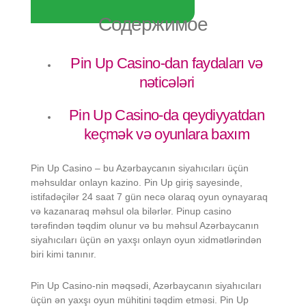
Содержимое
Pin Up Casino-dan faydaları və
nəticələri
Pin Up Casino-da qeydiyyatdan
keçmək və oyunlara baxım
Pin Up Casino – bu Azərbaycanın siyahıcıları üçün
məhsuldar onlayn kazino. Pin Up giriş sayesinde,
istifadəçilər 24 saat 7 gün necə olaraq oyun oynayaraq
və kazanaraq məhsul ola bilərlər. Pinup casino
tərəfindən təqdim olunur və bu məhsul Azərbaycanın
siyahıcıları üçün ən yaxşı onlayn oyun xidmətlərindən
biri kimi tanınır.
Pin Up Casino-nin məqsədi, Azərbaycanın siyahıcıları
üçün ən yaxşı oyun mühitini təqdim etməsi. Pin Up