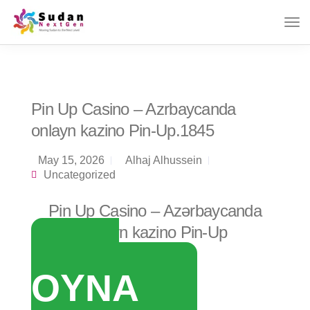
Pin Up Casino – Azrbaycanda
onlayn kazino Pin-Up.1845
May 15, 2026
Alhaj Alhussein
Uncategorized
Pin Up Casino – Azərbaycanda
onlayn kazino Pin-Up
▶️
OYNA