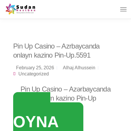
Pin Up Casino – Azrbaycanda
onlayn kazino Pin-Up.5591
February 25, 2026
Alhaj Alhussein
Uncategorized
Pin Up Casino – Azərbaycanda
onlayn kazino Pin-Up
▶️
OYNA