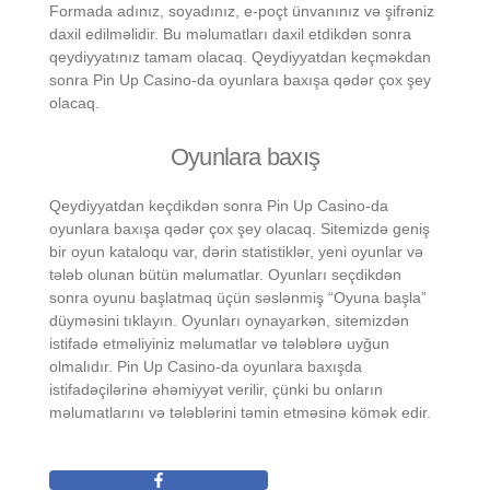
Formada adınız, soyadınız, e-poçt ünvanınız və şifrəniz
daxil edilməlidir. Bu məlumatları daxil etdikdən sonra
qeydiyyatınız tamam olacaq. Qeydiyyatdan keçməkdan
sonra Pin Up Casino-da oyunlara baxışa qədər çox şey
olacaq.
Oyunlara baxış
Qeydiyyatdan keçdikdən sonra Pin Up Casino-da
oyunlara baxışa qədər çox şey olacaq. Sitemizdə geniş
bir oyun kataloqu var, dərin statistiklər, yeni oyunlar və
tələb olunan bütün məlumatlar. Oyunları seçdikdən
sonra oyunu başlatmaq üçün səslənmiş “Oyuna başla”
düyməsini tıklayın. Oyunları oynayarkən, sitemizdən
istifadə etməliyiniz məlumatlar və tələblərə uyğun
olmalıdır. Pin Up Casino-da oyunlara baxışda
istifadəçilərinə əhəmiyyət verilir, çünki bu onların
məlumatlarını və tələblərini təmin etməsinə kömək edir.