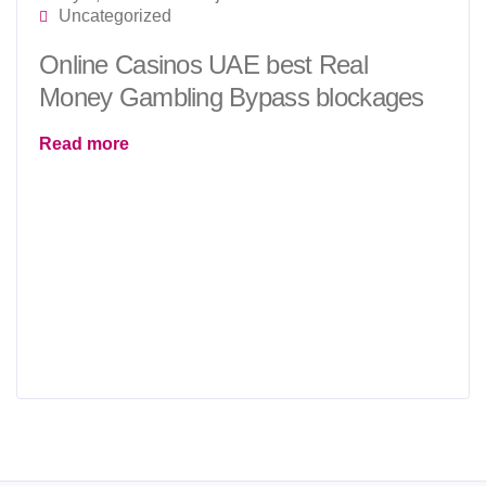
Uncategorized
Online Casinos UAE best Real
Money Gambling Bypass blockages
Read more