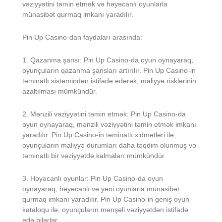
vəziyyətini təmin etmək və həyəcanlı oyunlarla
münasibət qurmaq imkanı yaradılır.
Pin Up Casino-dan faydaları arasında:
1. Qazanma şansı: Pin Up Casino-da oyun oynayaraq,
oyunçuların qazanma şansları artırılır. Pin Up Casino-in
təminatlı sistemindən istifadə edərək, maliyyə risklərinin
azaltılması mümkündür.
2. Mənzili vəziyyətini təmin etmək: Pin Up Casino-da
oyun oynayaraq, mənzili vəziyyətini təmin etmək imkanı
yaradılır. Pin Up Casino-in təminatlı xidmətləri ilə,
oyunçuların maliyyə durumları daha təqdim olunmuş və
təminatlı bir vəziyyətdə kalmaları mümkündür.
3. Həyəcanlı oyunlar: Pin Up Casino-da oyun
oynayaraq, həyəcanlı və yeni oyunlarla münasibət
qurmaq imkanı yaradılır. Pin Up Casino-in geniş oyun
kataloqu ilə, oyunçuların mənşəli vəziyyətdən istifadə
edə bilərlər.