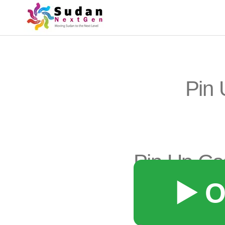
Pin 
Pin Up Ca
▶️ 