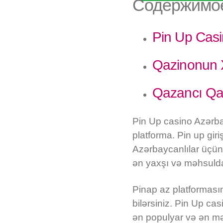
Содержимо
Pin Up Cas
Qazinonun X
Qazancı Qa
Pin Up casino Azər
platforma. Pin up gir
Azərbaycanlılar üçün
ən yaxşı və məhsuldar
Pinap az platforması
bilərsiniz. Pin Up c
ən populyar və ən mə