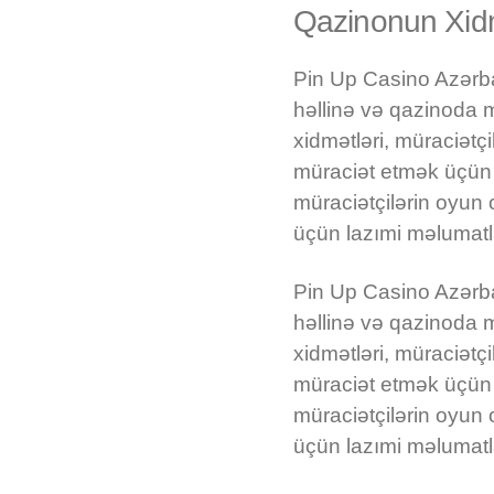
Qazinonun Xidm
Pin Up Casino Azərba
həllinə və qazinoda 
xidmətləri, müraciətç
müraciət etmək üçün 
müraciətçilərin oyun
üçün lazımi məlumatla
Pin Up Casino Azərba
həllinə və qazinoda 
xidmətləri, müraciətç
müraciət etmək üçün 
müraciətçilərin oyun
üçün lazımi məlumatla