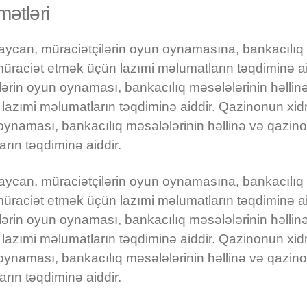
ətləri
ycan, müraciətçilərin oyun oynamasına, bankacılıq 
müraciət etmək üçün lazımi məlumatların təqdiminə a
ilərin oyun oynaması, bankacılıq məsələlərinin həlli
lazımi məlumatların təqdiminə aiddir. Qazinonun xidm
 oynaması, bankacılıq məsələlərinin həllinə və qazi
rın təqdiminə aiddir.
ycan, müraciətçilərin oyun oynamasına, bankacılıq 
müraciət etmək üçün lazımi məlumatların təqdiminə a
ilərin oyun oynaması, bankacılıq məsələlərinin həlli
lazımi məlumatların təqdiminə aiddir. Qazinonun xidm
 oynaması, bankacılıq məsələlərinin həllinə və qazi
rın təqdiminə aiddir.