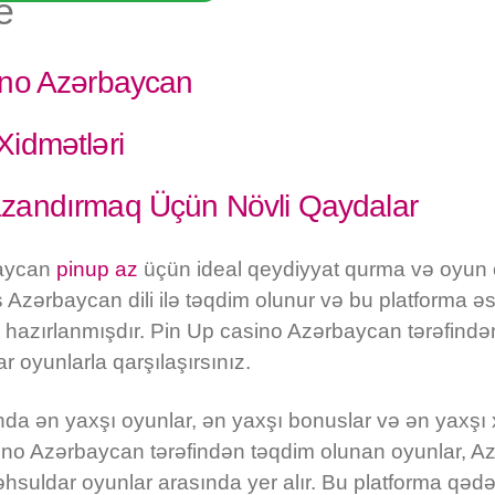
е
ino Azərbaycan
idmətləri
zandırmaq Üçün Növli Qaydalar
baycan
pinup az
üçün ideal qeydiyyat qurma və oyu
iş Azərbaycan dili ilə təqdim olunur və bu platforma 
 hazırlanmışdır. Pin Up casino Azərbaycan tərəfind
 oyunlarla qarşılaşırsınız.
nda ən yaxşı oyunlar, ən yaxşı bonuslar və ən yaxşı 
asino Azərbaycan tərəfindən təqdim olunan oyunlar, A
hsuldar oyunlar arasında yer alır. Bu platforma qədə