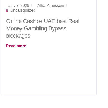
July 7, 2026
Alhaj Alhussein
Uncategorized
Online Casinos UAE best Real
Money Gambling Bypass
blockages
Read more