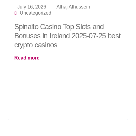
July 16, 2026
Alhaj Alhussein
Uncategorized
Spinalto Casino Top Slots and
Bonuses in Ireland 2025-07-25 best
crypto casinos
Read more