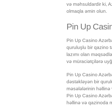
və məhsuldardir ki, 
olmaqla əmin olun.
Pin Up Casi
Pin Up Casino Azərba
quruluşlu bir qazino 
lazımı olan məqsədlə
və müraciətçilərə uyğ
Pin Up Casino Azərba
dəstəkləyən bir quru
məsələlərinin həllinə
Pin Up Casino Azərba
həllinə və qazinoda m