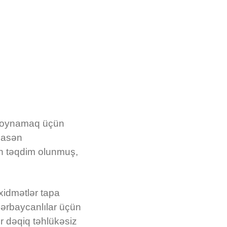
n oynamaq üçün
əsasən
ən təqdim olunmuş,
xidmətlər tapa
zərbaycanlılar üçün
r dəqiq təhlükəsiz