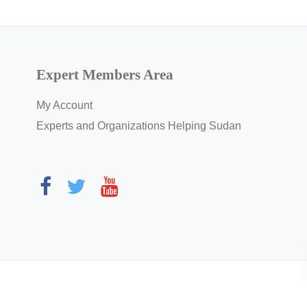
Expert Members Area
My Account
Experts and Organizations Helping Sudan