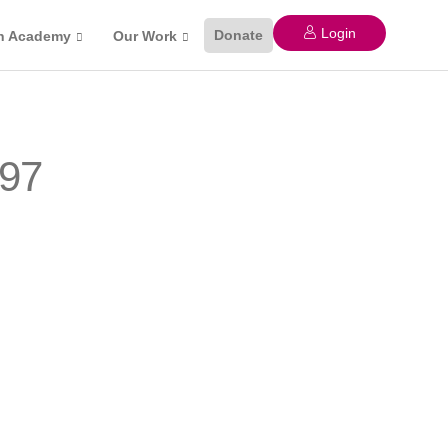
Login
Donate
n Academy
Our Work
397