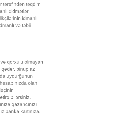
lər tərəfindən təqdim
anlı xidmətlər
kçilərinin idmanlı
idmanlı və təbii
 və qorxulu olmayan
 qədər, pinup az
ya da uydurğunun
 hesabınızda olan
dəçinin
irə bilərsiniz.
ınıza qazancınızı
z banka kartınıza,