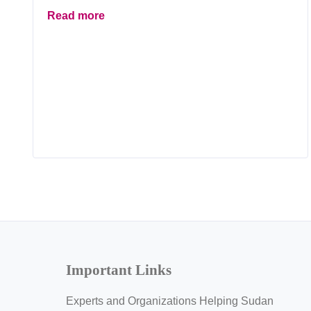
Read more
Important Links
Experts and Organizations Helping Sudan