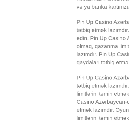
və ya banka kartınıza
Pin Up Casino Azərb
tətbiq etmək lazımdır
edin. Pin Up Casino
olmaq, qazanma limit
lazımdır. Pin Up Cas
qaydaları tətbiq etmə
Pin Up Casino Azərb
tətbiq etmək lazımd
limitlərini təmin etm
Casino Azərbaycan-da
etmək lazımdır. Oyu
limitlərini təmin etm