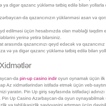
və ya digər qazanc yükləmə tətbiq edilə bilən yollarla
zərbaycan-da qazancınızın yüklənməsi asan və qorx
yd edilməsi üçün hesabınızda olan məbləği təqdim e
blərini yerinə yetirə bilərsiniz.
at arasında qazancınızı qeyd edəcək və qazancınız 
ıza və ya digər qazanc yükləmə tətbiq edilə bilən yol
Xidmətlər
baycan-da
pin-up casino indir
oyun oynamak üçün ilk a
ap Az xidmətlərindən istifadə etmək üçün veb-saytın
zi yaratın. Pin Up giriş sayfasında istifadəçi adınızı v
yın. Pin Up Casino Azərbaycan-da oyun oynayabilmək ü
zlik və təhlükəsizlik səviyyəsini artırmaq üçün dəyiş