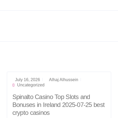
July 16, 2026
Alhaj Alhussein
Uncategorized
Spinalto Casino Top Slots and
Bonuses in Ireland 2025-07-25 best
crypto casinos