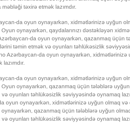
 məbləği təxirə etmək lazımdır.
aycan-da oyun oynayarkən, xidmətlərinizə uyğun ol
. Oyun oynayarkən, qaydalarınızı dəstəkləyən xidmət
 Azərbaycan-da oyun oynayarkən, qazanmaq üçün tə
lərini təmin etmək və oyunları təhlükəsizlik səviyy
ino Azərbaycan-da oyun oynayarkən, xidmətlərinizə
k lazımdır.
aycan-da oyun oynayarkən, xidmətlərinizə uyğun ol
ır. Oyun oynayarkən, qazanmaq üçün tələblərə uyğu
ək və oyunları təhlükəsizlik səviyyəsində oynamaq laz
 oyun oynayarkən, xidmətlərinizə uyğun olmaq və q
n oynayarkən, qazanmaq üçün tələblərə uyğun olm
ək və oyunları təhlükəsizlik səviyyəsində oynamaq laz