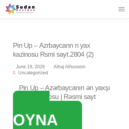
Pin Up – Azrbaycann n yax
kazinosu Rsmi sayt.2804 (2)
June 19, 2026
Alhaj Alhussein
Uncategorized
Pin Up – Azərbaycanın ən yaxşı
kazinosu | Rəsmi sayt
▶️
OYNA