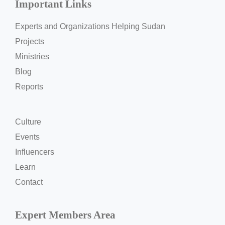
Important Links
Experts and Organizations Helping Sudan
Projects
Ministries
Blog
Reports
Culture
Events
Influencers
Learn
Contact
Expert Members Area