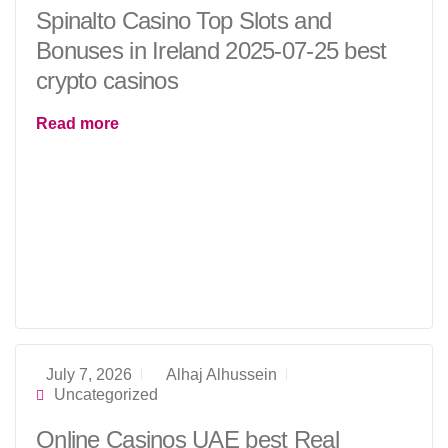
Spinalto Casino Top Slots and
Bonuses in Ireland 2025-07-25 best
crypto casinos
Read more
July 7, 2026
Alhaj Alhussein
Uncategorized
Online Casinos UAE best Real