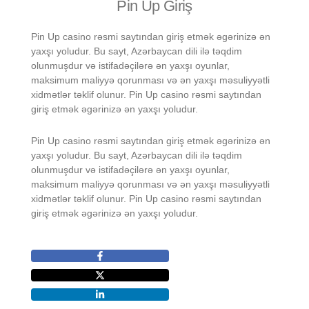
Pin Up Giriş
Pin Up casino rəsmi saytından giriş etmək əgərinizə ən
yaxşı yoludur. Bu sayt, Azərbaycan dili ilə təqdim
olunmuşdur və istifadəçilərə ən yaxşı oyunlar,
maksimum maliyyə qorunması və ən yaxşı məsuliyyətli
xidmətlər təklif olunur. Pin Up casino rəsmi saytından
giriş etmək əgərinizə ən yaxşı yoludur.
Pin Up casino rəsmi saytından giriş etmək əgərinizə ən
yaxşı yoludur. Bu sayt, Azərbaycan dili ilə təqdim
olunmuşdur və istifadəçilərə ən yaxşı oyunlar,
maksimum maliyyə qorunması və ən yaxşı məsuliyyətli
xidmətlər təklif olunur. Pin Up casino rəsmi saytından
giriş etmək əgərinizə ən yaxşı yoludur.