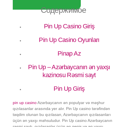
Содержимое
Pin Up Casino Giriş
Pin Up Casino Oyunları
Pinap Az
Pin Up – Azərbaycanın ən yaxşı
kazinosu Rəsmi sayt
Pin Up Giriş
pin up casino
Azərbaycanın ən populyar və məşhur
qızılasanlar arasında yer alır. Pin Up casino tərəfindən
təqdim olunan bu qızılasan, Azərbaycanın qızılasanları
üçün ən yaxşı məhsuludur. Pin Up casino Azərbaycanın
rəsmi saytı, qızılasanlar üçün ən geniş və ən yaxşı