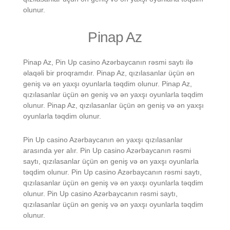
olunur.
Pinap Az
Pinap Az, Pin Up casino Azərbaycanın rəsmi saytı ilə
əlaqəli bir proqramdır. Pinap Az, qızılasanlar üçün ən
geniş və ən yaxşı oyunlarla təqdim olunur. Pinap Az,
qızılasanlar üçün ən geniş və ən yaxşı oyunlarla təqdim
olunur. Pinap Az, qızılasanlar üçün ən geniş və ən yaxşı
oyunlarla təqdim olunur.
Pin Up casino Azərbaycanın ən yaxşı qızılasanlar
arasında yer alır. Pin Up casino Azərbaycanın rəsmi
saytı, qızılasanlar üçün ən geniş və ən yaxşı oyunlarla
təqdim olunur. Pin Up casino Azərbaycanın rəsmi saytı,
qızılasanlar üçün ən geniş və ən yaxşı oyunlarla təqdim
olunur. Pin Up casino Azərbaycanın rəsmi saytı,
qızılasanlar üçün ən geniş və ən yaxşı oyunlarla təqdim
olunur.