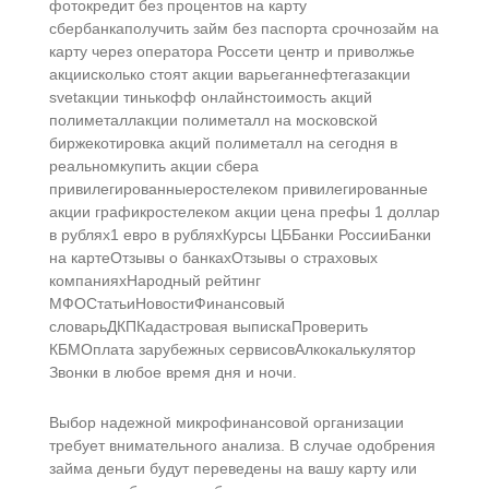
фотокредит без процентов на карту
сбербанкаполучить займ без паспорта срочнозайм на
карту через оператора Россети центр и приволжье
акциисколько стоят акции варьеганнефтегазакции
svetакции тинькофф онлайнстоимость акций
полиметаллакции полиметалл на московской
биржекотировка акций полиметалл на сегодня в
реальномкупить акции сбера
привилегированныеростелеком привилегированные
акции графикростелеком акции цена префы 1 доллар
в рублях1 евро в рубляхКурсы ЦББанки РоссииБанки
на картеОтзывы о банкахОтзывы о страховых
компанияхНародный рейтинг
МФОСтатьиНовостиФинансовый
словарьДКПКадастровая выпискаПроверить
КБМОплата зарубежных сервисовАлкокалькулятор
Звонки в любое время дня и ночи.
Выбор надежной микрофинансовой организации
требует внимательного анализа. В случае одобрения
займа деньги будут переведены на вашу карту или