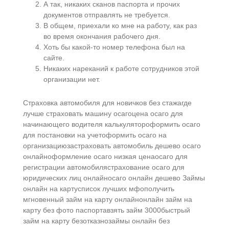
А так, никаких сканов паспорта и прочих
документов отправлять не требуется.
В общем, приехали ко мне на работу, как раз
во время окончания рабочего дня.
Хоть бы какой-то номер телефона был на
сайте.
Никаких нареканий к работе сотрудников этой
организации нет.
Страховка автомобиля для новичков без стажагде
лучше страховать машину осагоцена осаго для
начинающего водителя калькулятороформить осаго
для постановки на учетоформить осаго на
организациюзастраховать автомобиль дешево осаго
онлайноформление осаго низкая ценаосаго для
регистрации автомобилястрахование осаго для
юридических лиц онлайносаго онлайн дешево Займы
онлайн на картусписок лучших мфополучить
мгновенный займ на карту онлайнонлайн займ на
карту без фото паспортавзять займ 3000быстрый
займ на карту безотказнозаймы онлайн без