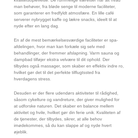
kvalitetsoplevelse. De rummelige værelser har alt hvad
man behøver, fra bløde senge til moderne faciliteter,
som garanterer en fredfyldt atmosfære. En lille café
serverer nybrygget kaffe og lækre snacks, ideelt til at
nyde efter en lang dag.
En af de mest bemærkelsesværdige faciliteter er spa-
afdelingen, hvor man kan forkæle sig selv med
behandlinger, der fremmer afslapning. Varm sauna og
dampbad tilføjer ekstra velvære til dit ophold. Der
tilbydes også massager, som skaber en effektiv indre ro,
hvilket gør det til det perfekte tilflugtssted fra
hverdagens stress.
Desuden er der flere udendørs aktiviteter til rådighed,
såsom cykelture og vandreture, der giver mulighed for
at udforske naturen. Det skaber en balance mellem
aktivitet og hvile, hvilket gør din ferie unik. Kvaliteten af
de tjenester, der tilbydes, sikrer, at alle behov
imødekommes, så du kan slappe af og nyde hvert
øjeblik.