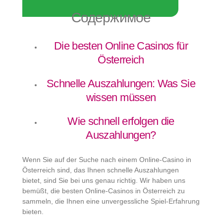
Содержимое
Die besten Online Casinos für
Österreich
Schnelle Auszahlungen: Was Sie
wissen müssen
Wie schnell erfolgen die
Auszahlungen?
Wenn Sie auf der Suche nach einem Online-Casino in
Österreich sind, das Ihnen schnelle Auszahlungen
bietet, sind Sie bei uns genau richtig. Wir haben uns
bemüßt, die besten Online-Casinos in Österreich zu
sammeln, die Ihnen eine unvergessliche Spiel-Erfahrung
bieten.