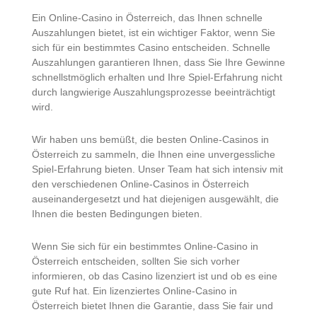
Ein Online-Casino in Österreich, das Ihnen schnelle
Auszahlungen bietet, ist ein wichtiger Faktor, wenn Sie
sich für ein bestimmtes Casino entscheiden. Schnelle
Auszahlungen garantieren Ihnen, dass Sie Ihre Gewinne
schnellstmöglich erhalten und Ihre Spiel-Erfahrung nicht
durch langwierige Auszahlungsprozesse beeinträchtigt
wird.
Wir haben uns bemüßt, die besten Online-Casinos in
Österreich zu sammeln, die Ihnen eine unvergessliche
Spiel-Erfahrung bieten. Unser Team hat sich intensiv mit
den verschiedenen Online-Casinos in Österreich
auseinandergesetzt und hat diejenigen ausgewählt, die
Ihnen die besten Bedingungen bieten.
Wenn Sie sich für ein bestimmtes Online-Casino in
Österreich entscheiden, sollten Sie sich vorher
informieren, ob das Casino lizenziert ist und ob es eine
gute Ruf hat. Ein lizenziertes Online-Casino in
Österreich bietet Ihnen die Garantie, dass Sie fair und