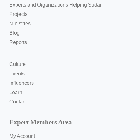
Experts and Organizations Helping Sudan
Projects
Ministries
Blog
Reports
Culture
Events
Influencers
Learn
Contact
Expert Members Area
My Account