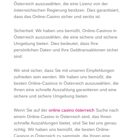
Österreich auszuwählen, die eine Lizenz von der
österreichischen Regierung besitzen. Dies garantisiert,
dass das Online-Casino sicher und seriös ist.
Sicherheit: Wir haben uns bemüßt, Online-Casinos in
Österreich auszuwählen, die eine sichere und sichere
Umgebung bieten. Dies bedeutet, dass Ihre
persönlichen Daten und Ihre Geldtransaktionen sicher
sind.
Wir sind sicher, dass Sie mit unseren Empfehlungen
zufrieden sein werden. Wir haben uns bemüßt, die
besten Online-Casinos in Österreich auszuwählen, die
Ihnen eine schnelle Auszahlung garantieren und eine
sichere und sichere Umgebung bieten.
Wenn Sie auf der
online casino österreich
Suche nach
einem Online-Casino in Österreich sind, das Ihnen
schnelle Auszahlungen bietet, sind Sie bei uns genau
richtig. Wir haben uns bemüßt, die besten Online-
Casinos in Österreich zu sammeln, die Ihnen eine