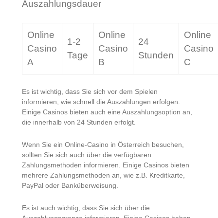
Auszahlungsdauer
Online
Online
Online
1-2
24
Casino
Casino
Casino
Tage
Stunden
A
B
C
Es ist wichtig, dass Sie sich vor dem Spielen
informieren, wie schnell die Auszahlungen erfolgen.
Einige Casinos bieten auch eine Auszahlungsoption an,
die innerhalb von 24 Stunden erfolgt.
Wenn Sie ein Online-Casino in Österreich besuchen,
sollten Sie sich auch über die verfügbaren
Zahlungsmethoden informieren. Einige Casinos bieten
mehrere Zahlungsmethoden an, wie z.B. Kreditkarte,
PayPal oder Banküberweisung.
Es ist auch wichtig, dass Sie sich über die