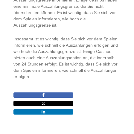
Auszahlungsgrenze informieren. Einige Casinos haben
eine minimale Auszahlungsgrenze, die Sie nicht
überschreiten können. Es ist wichtig, dass Sie sich vor
dem Spielen informieren, wie hoch die
Auszahlungsgrenze ist.
Insgesamt ist es wichtig, dass Sie sich vor dem Spielen
informieren, wie schnell die Auszahlungen erfolgen und
wie hoch die Auszahlungsgrenze ist. Einige Casinos
bieten auch eine Auszahlungsoption an, die innerhalb
von 24 Stunden erfolgt. Es ist wichtig, dass Sie sich vor
dem Spielen informieren, wie schnell die Auszahlungen
erfolgen.