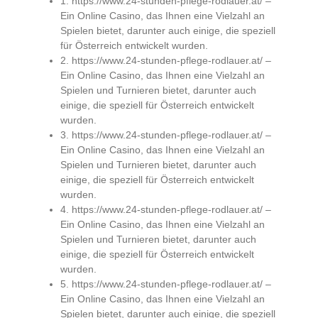
1. https://www.24-stunden-pflege-rodlauer.at/ –
Ein Online Casino, das Ihnen eine Vielzahl an
Spielen bietet, darunter auch einige, die speziell
für Österreich entwickelt wurden.
2. https://www.24-stunden-pflege-rodlauer.at/ –
Ein Online Casino, das Ihnen eine Vielzahl an
Spielen und Turnieren bietet, darunter auch
einige, die speziell für Österreich entwickelt
wurden.
3. https://www.24-stunden-pflege-rodlauer.at/ –
Ein Online Casino, das Ihnen eine Vielzahl an
Spielen und Turnieren bietet, darunter auch
einige, die speziell für Österreich entwickelt
wurden.
4. https://www.24-stunden-pflege-rodlauer.at/ –
Ein Online Casino, das Ihnen eine Vielzahl an
Spielen und Turnieren bietet, darunter auch
einige, die speziell für Österreich entwickelt
wurden.
5. https://www.24-stunden-pflege-rodlauer.at/ –
Ein Online Casino, das Ihnen eine Vielzahl an
Spielen bietet, darunter auch einige, die speziell