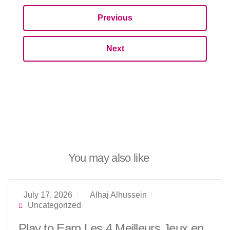
Previous
Next
You may also like
July 17, 2026
Alhaj Alhussein
Uncategorized
Play to Earn Les 4 Meilleurs Jeux en