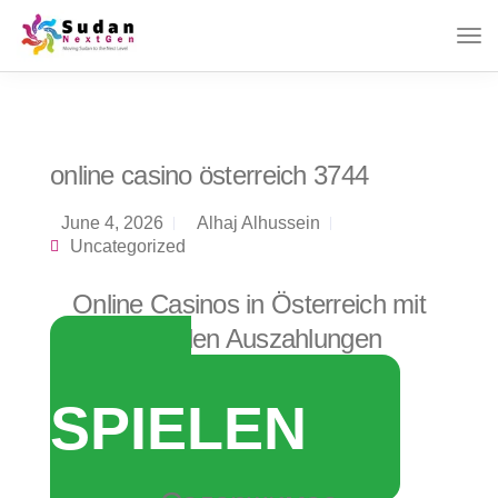
online casino österreich 3744
June 4, 2026
Alhaj Alhussein
Uncategorized
Online Casinos in Österreich mit
schnellen Auszahlungen
▶️
SPIELEN