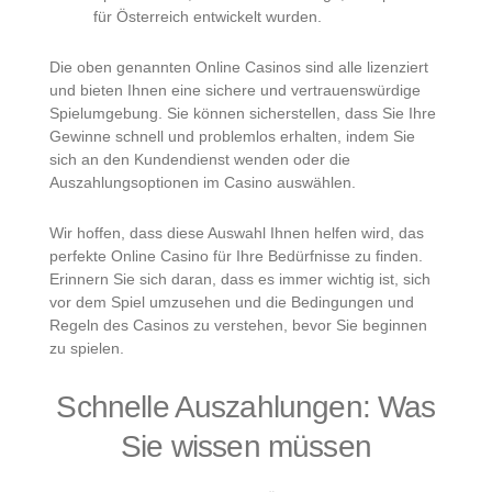
für Österreich entwickelt wurden.
Die oben genannten Online Casinos sind alle lizenziert
und bieten Ihnen eine sichere und vertrauenswürdige
Spielumgebung. Sie können sicherstellen, dass Sie Ihre
Gewinne schnell und problemlos erhalten, indem Sie
sich an den Kundendienst wenden oder die
Auszahlungsoptionen im Casino auswählen.
Wir hoffen, dass diese Auswahl Ihnen helfen wird, das
perfekte Online Casino für Ihre Bedürfnisse zu finden.
Erinnern Sie sich daran, dass es immer wichtig ist, sich
vor dem Spiel umzusehen und die Bedingungen und
Regeln des Casinos zu verstehen, bevor Sie beginnen
zu spielen.
Schnelle Auszahlungen: Was
Sie wissen müssen