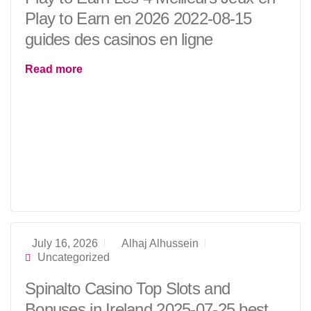
Play to Earn en 2026 2022-08-15
guides des casinos en ligne
Read more
July 16, 2026
Alhaj Alhussein
Uncategorized
Spinalto Casino Top Slots and
Bonuses in Ireland 2025-07-25 best