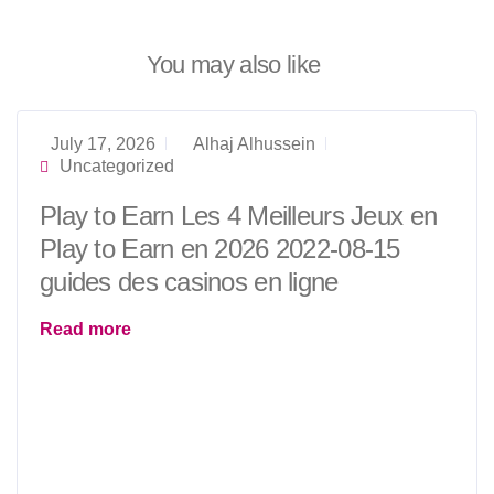
You may also like
July 17, 2026
Alhaj Alhussein
Uncategorized
Play to Earn Les 4 Meilleurs Jeux en
Play to Earn en 2026 2022-08-15
guides des casinos en ligne
Read more