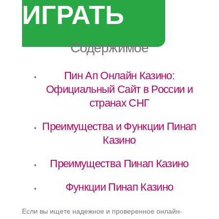
ИГРАТЬ
Содержимое
Пин Ап Онлайн Казино:
Официальный Сайт в России и
странах СНГ
Преимущества и Функции Пинап
Казино
Преимущества Пинап Казино
Функции Пинап Казино
Если вы ищете надежное и проверенное онлайн-