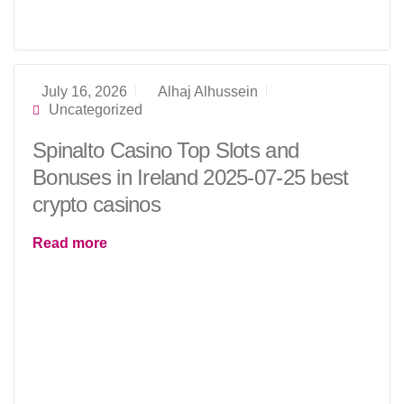
July 16, 2026
Alhaj Alhussein
Uncategorized
Spinalto Casino Top Slots and
Bonuses in Ireland 2025-07-25 best
crypto casinos
Read more