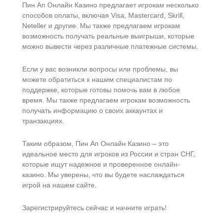
Пин Ап Онлайн Казино предлагает игрокам несколько
способов оплаты, включая Visa, Mastercard, Skrill,
Neteller и другие. Мы также предлагаем игрокам
возможность получать реальные выигрыши, которые
можно вывести через различные платежные системы.
Если у вас возникли вопросы или проблемы, вы
можете обратиться к нашим специалистам по
поддержке, которые готовы помочь вам в любое
время. Мы также предлагаем игрокам возможность
получать информацию о своих аккаунтах и
транзакциях.
Таким образом, Пин Ап Онлайн Казино – это
идеальное место для игроков из России и стран СНГ,
которые ищут надежное и проверенное онлайн-
казино. Мы уверены, что вы будете наслаждаться
игрой на нашем сайте.
Зарегистрируйтесь сейчас и начните играть!