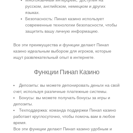
Многоязычный интерфейс: доступен на
русском, английском, немецком и других
языках.
Безопасность: Пинап казино использует
современные технологии безопасности, чтобы
защитить вашу личную информацию.
Все эти преимущества и функции делают Пинап
казино идеальным выбором для игроков, которые
ищут развлекательный опыт в интернете.
Функции Пинап Казино
Депозиты: вы можете депонировать деньги на свой
счет, используя различные платежные системы.
Бонусы: вы можете получать бонусы за игры и
депозиты.
Техподдержка: команда поддержки Пинап казино
работает круглосуточно, чтобы помочь вам в любое
время.
Все эти функции делают Пинап казино удобным и