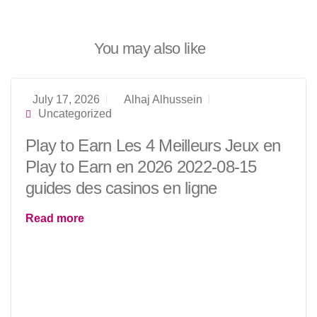
You may also like
July 17, 2026
Alhaj Alhussein
Uncategorized
Play to Earn Les 4 Meilleurs Jeux en
Play to Earn en 2026 2022-08-15
guides des casinos en ligne
Read more