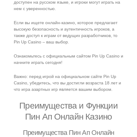
доступен на русском языке, и игроки могут играть на
нем с уверенностью.
Если вы ищете онлайн-казино, которое предлагает
высокую безопасность и аутентичность игроков, а
также доступ к играм от ведущих разработчиков, то
Pin Up Casino – ваш выбор.
Ознакомьтесь с официальным сайтом Pin Up Casino и
начните играть сегодня!
Важно: перед игрой на официальном сайте Pin Up
Casino, убедитесь, что вы достигли возраста 18 лет и
что игра азартных игр является вашим выбором.
Преимущества и Функции
Пин Ап Онлайн Казино
Преимущества Пин Ап Онлайн