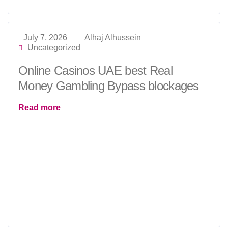
July 7, 2026
Alhaj Alhussein
Uncategorized
Online Casinos UAE best Real
Money Gambling Bypass blockages
Read more