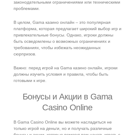
законодательными ограничениями или техническими
проблемами.
В целом, Gama казино онлайн – это популярная
платформа, которая предлагает широкий выбор игр и
привлекательные бонусы. Однако, игроки должны
быть осведомлены о возможных ограничениях и
требованиях, чтобы избежать неожиданных
сюрпризов.
Важно: перед игрой на Gama казино онлайн, игроки
должны изучить условия и правила, чтобы быть
готовыми к игре.
Бонусы и Акции в Gama
Casino Online
В Gama Casino Online вы можете насладиться не
только игрой на деньги, но и получать различные
бонусы и акции, которые помогут вам начать играть с