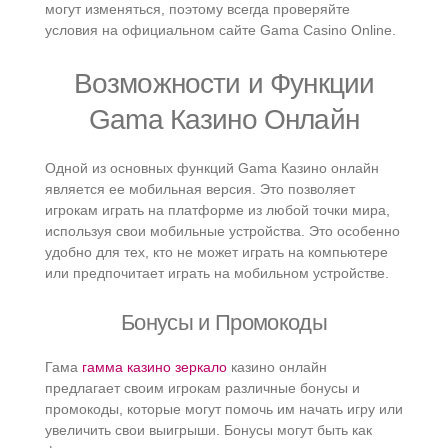
могут изменяться, поэтому всегда проверяйте
условия на официальном сайте Gama Casino Online.
Возможности и Функции
Gama Казино Онлайн
Одной из основных функций Gama Казино онлайн
является ее мобильная версия. Это позволяет
игрокам играть на платформе из любой точки мира,
используя свои мобильные устройства. Это особенно
удобно для тех, кто не может играть на компьютере
или предпочитает играть на мобильном устройстве.
Бонусы и Промокоды
Гама
гамма казино зеркало
казино онлайн
предлагает своим игрокам различные бонусы и
промокоды, которые могут помочь им начать игру или
увеличить свои выигрыши. Бонусы могут быть как