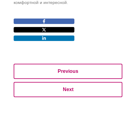
комфортной и интересной.
Previous
Next