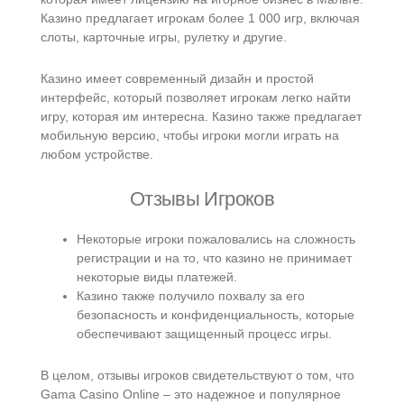
Казино предлагает игрокам более 1 000 игр, включая
слоты, карточные игры, рулетку и другие.
Казино имеет современный дизайн и простой
интерфейс, который позволяет игрокам легко найти
игру, которая им интересна. Казино также предлагает
мобильную версию, чтобы игроки могли играть на
любом устройстве.
Отзывы Игроков
Некоторые игроки пожаловались на сложность
регистрации и на то, что казино не принимает
некоторые виды платежей.
Казино также получило похвалу за его
безопасность и конфиденциальность, которые
обеспечивают защищенный процесс игры.
В целом, отзывы игроков свидетельствуют о том, что
Gama Casino Online – это надежное и популярное