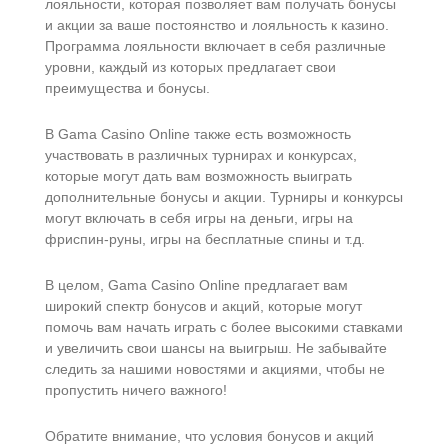
лояльности, которая позволяет вам получать бонусы
и акции за ваше постоянство и лояльность к казино.
Программа лояльности включает в себя различные
уровни, каждый из которых предлагает свои
преимущества и бонусы.
В Gama Casino Online также есть возможность
участвовать в различных турнирах и конкурсах,
которые могут дать вам возможность выиграть
дополнительные бонусы и акции. Турниры и конкурсы
могут включать в себя игры на деньги, игры на
фриспин-руны, игры на бесплатные спины и т.д.
В целом, Gama Casino Online предлагает вам
широкий спектр бонусов и акций, которые могут
помочь вам начать играть с более высокими ставками
и увеличить свои шансы на выигрыш. Не забывайте
следить за нашими новостями и акциями, чтобы не
пропустить ничего важного!
Обратите внимание, что условия бонусов и акций