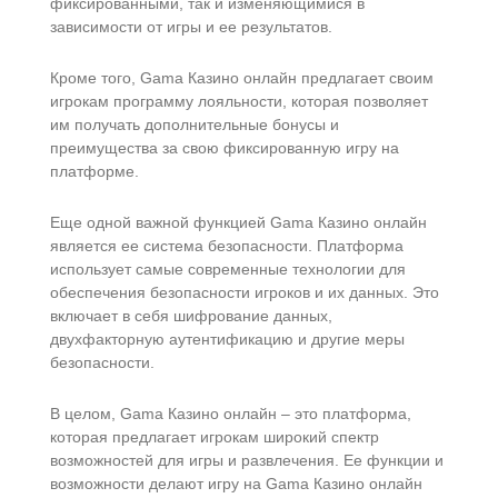
фиксированными, так и изменяющимися в
зависимости от игры и ее результатов.
Кроме того, Gama Казино онлайн предлагает своим
игрокам программу лояльности, которая позволяет
им получать дополнительные бонусы и
преимущества за свою фиксированную игру на
платформе.
Еще одной важной функцией Gama Казино онлайн
является ее система безопасности. Платформа
использует самые современные технологии для
обеспечения безопасности игроков и их данных. Это
включает в себя шифрование данных,
двухфакторную аутентификацию и другие меры
безопасности.
В целом, Gama Казино онлайн – это платформа,
которая предлагает игрокам широкий спектр
возможностей для игры и развлечения. Ее функции и
возможности делают игру на Gama Казино онлайн