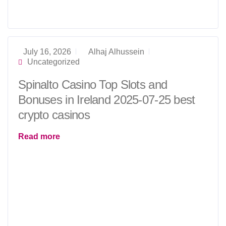
July 16, 2026
Alhaj Alhussein
Uncategorized
Spinalto Casino Top Slots and
Bonuses in Ireland 2025-07-25 best
crypto casinos
Read more