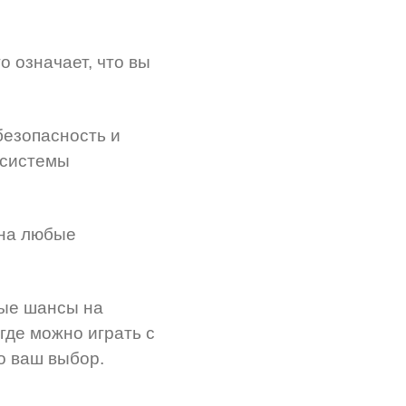
о означает, что вы
безопасность и
 системы
 на любые
ные шансы на
где можно играть с
о ваш выбор.