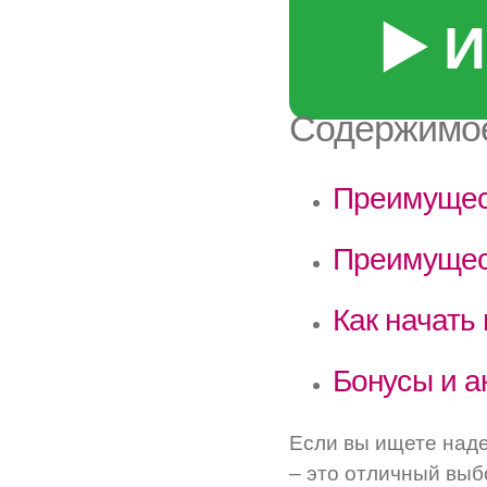
▶️ 
Содержимо
Преимущест
Преимущест
Как начать 
Бонусы и а
Если вы ищете наде
– это отличный выб