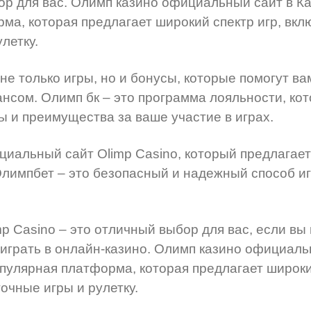
ор для вас. Олимп казино официальный сайт в Ка
ма, которая предлагает широкий спектр игр, вкл
летку.
не только игры, но и бонусы, которые помогут ва
нсом. Олимп бк – это программа лояльности, кот
ы и преимущества за ваше участие в играх.
циальный сайт Olimp Casino, который предлагае
 Олимпбет – это безопасный и надежный способ иг
mp Casino – это отличный выбор для вас, если в
играть в онлайн-казино. Олимп казино официаль
опулярная платформа, которая предлагает широки
очные игры и рулетку.