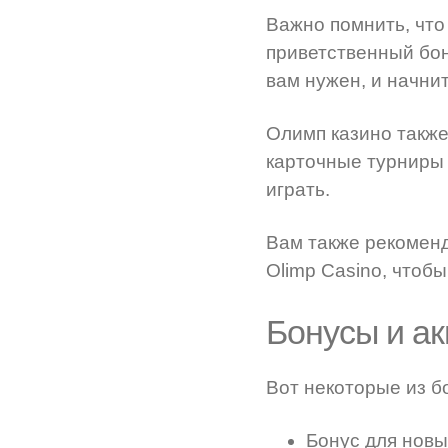
Важно помнить, что
приветственный бон
вам нужен, и начнит
Олимп казино также
карточные турниры 
играть.
Вам также рекоменд
Olimp Casino, чтобы
Бонусы и ак
Вот некоторые из б
Бонус для новы