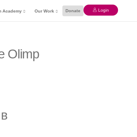
Login
Donate
n Academy
Our Work
е Olimp
 в