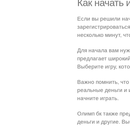
Как начать 
Если вы решили нач
зарегистрироваться
несколько минут, чт
Для начала вам нуж
предлагает широкий 
Выберите игру, кото
Важно помнить, что 
реальные деньги и 
начните играть.
Олимп бк также пре
деньги и другие. Вы