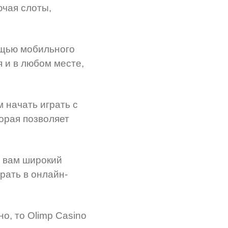
ючая слоты,
ощью мобильного
 и в любом месте,
м начать играть с
орая позволяет
т вам широкий
рать в онлайн-
о, то Olimp Casino