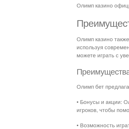
Олимп казино офици
Преимуществ
Олимп казино также
используя современ
можете играть с ув
Преимущества 
Олимп бет предлага
• Бонусы и акции: 
игроков, чтобы пом
• Возможность игра