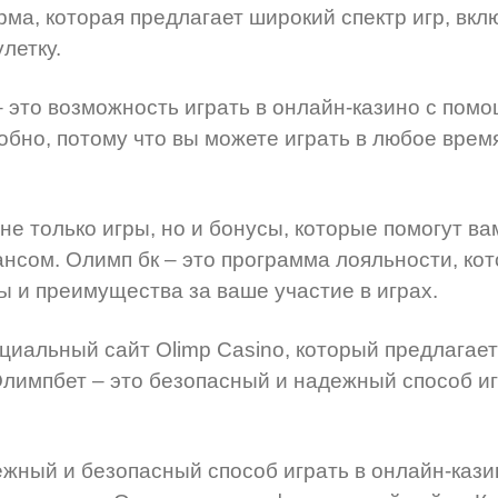
ма, которая предлагает широкий спектр игр, вкл
летку.
– это возможность играть в онлайн-казино с пом
обно, потому что вы можете играть в любое время
не только игры, но и бонусы, которые помогут ва
нсом. Олимп бк – это программа лояльности, кот
ы и преимущества за ваше участие в играх.
циальный сайт Olimp Casino, который предлагае
 Олимпбет – это безопасный и надежный способ иг
жный и безопасный способ играть в онлайн-казин