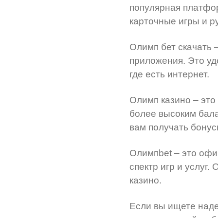
популярная платфор
карточные игры и ру
Олимп бет скачать 
приложения. Это уд
где есть интернет.
Олимп казино – это 
более высоким бала
вам получать бонус
Олимпbet – это офи
спектр игр и услуг.
казино.
Если вы ищете наде