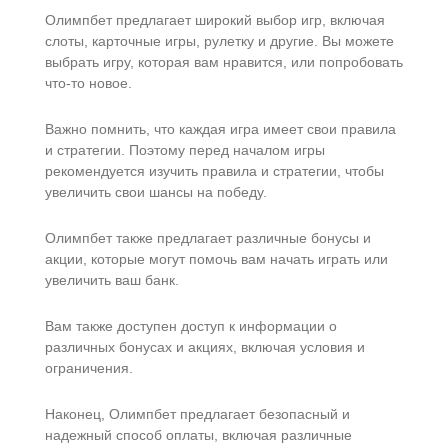
Олимпбет предлагает широкий выбор игр, включая
слоты, карточные игры, рулетку и другие. Вы можете
выбрать игру, которая вам нравится, или попробовать
что-то новое.
Важно помнить, что каждая игра имеет свои правила
и стратегии. Поэтому перед началом игры
рекомендуется изучить правила и стратегии, чтобы
увеличить свои шансы на победу.
Олимпбет также предлагает различные бонусы и
акции, которые могут помочь вам начать играть или
увеличить ваш банк.
Вам также доступен доступ к информации о
различных бонусах и акциях, включая условия и
ограничения.
Наконец, Олимпбет предлагает безопасный и
надежный способ оплаты, включая различные