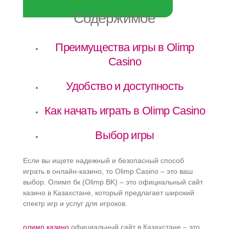
Содержимое
Преимущества игры в Olimp
Casino
Удобство и доступность
Как начать играть в Olimp Casino
Выбор игры
Если вы ищете надежный и безопасный способ
играть в онлайн-казино, то Olimp Casino – это ваш
выбор. Олимп бк (Olimp BK) – это официальный сайт
казино в Казахстане, который предлагает широкий
спектр игр и услуг для игроков.
олимп казино
официальный сайт в Казахстане – это