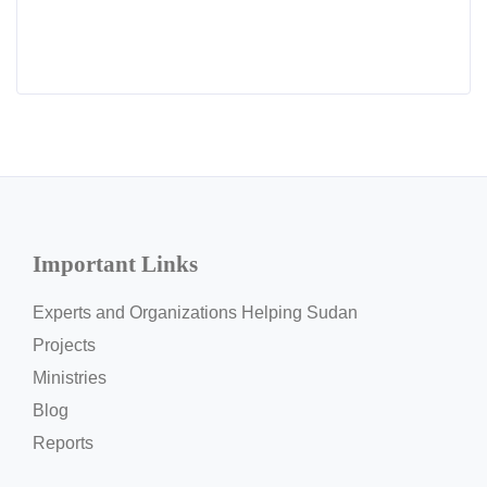
Important Links
Experts and Organizations Helping Sudan
Projects
Ministries
Blog
Reports