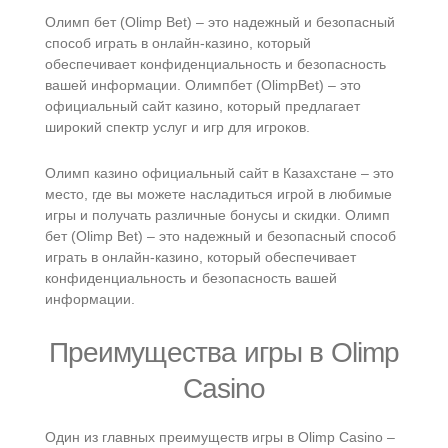
Олимп бет (Olimp Bet) – это надежный и безопасный
способ играть в онлайн-казино, который
обеспечивает конфиденциальность и безопасность
вашей информации. Олимпбет (OlimpBet) – это
официальный сайт казино, который предлагает
широкий спектр услуг и игр для игроков.
Олимп казино официальный сайт в Казахстане – это
место, где вы можете насладиться игрой в любимые
игры и получать различные бонусы и скидки. Олимп
бет (Olimp Bet) – это надежный и безопасный способ
играть в онлайн-казино, который обеспечивает
конфиденциальность и безопасность вашей
информации.
Преимущества игры в Olimp
Casino
Один из главных преимуществ игры в Olimp Casino –