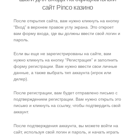
сайт Pinco казино
После открытия сайта, вам нужно кликнуть на кнопку
“Вход” в верхнем правом углу экрана. Это откроет
вам форму входа, где вы должны ввести свой логин и
пароль.
Если вы еще не зарегистрированы на сайте, вам
нужно кликнуть на кнопку “Регистрация” и заполнить
форму регистрации. Вам нужно ввести свои личные
данные, а также выбрать тип аккаунта (игрок или
дилер).
После регистрации, вам будет отправлено письмо с
подтверждением регистрации. Вам нужно открыть это
письмо и кликнуть на ссылку, чтобы подтвердить свой
аккаунт.
После подтверждения аккаунта, вы можете войти на
сайт, используя свой логин и пароль, и начать играть