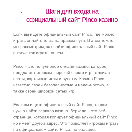
Шаги для входа на
официальный сайт Pinco казино
Если вы ищете официальный сайт Pinco, где можно
играть онлайн, то вы на правом пути. В этом тексте
мы рассмотрим, как найти официальный сайт Pinco,
а также как играть на нем.
Pinco – это популярное онлайн-казино, которое
предлагает игрокам широкий спектр игр, включая
слоты, карточные игры и рулетку. Казино Pinco
известно своей безопасностью и надежностью, а
также своей широкой сетью игр.
Если вы ищете официальный сайт Pinco, то вам
нужно найти зеркало казино. Зеркало – это веб-
страница, которая копирует официальный сайт Pinco,
но имеет другой адрес. Это позволяет игрокам играть
на официальном сайте Pinco, не опасаясь