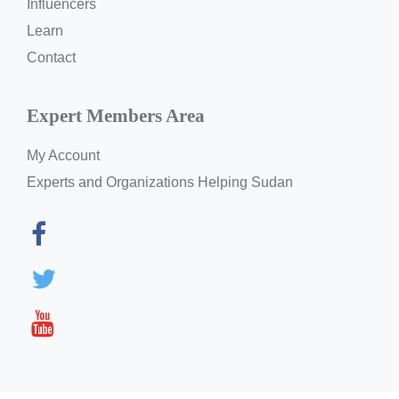
Influencers
Learn
Contact
Expert Members Area
My Account
Experts and Organizations Helping Sudan