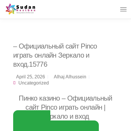
– Официальный сайт Pinco
играть онлайн Зеркало и
вход.15776
April 25, 2026
Alhaj Alhussein
Uncategorized
Пинко казино – Официальный
сайт Pinco играть онлайн |
Зеркало и вход
▶️