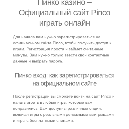
Пинко казино –
Официальный сайт Pinco
играть онлайн
Для начала вам нужно зарегистрироваться на
официальном сайте Pinco, чтобы получить доступ к
играм. Регистрация проста и займет считанные
минуты. Вам нужно только ввести свои контактные
данные и выбрать пароль.
Пинко вход: как зарегистрироваться
на официальном сайте
После регистрации вы сможете войти на сайт Pinco и
начать играть в любые игры, которые вам
понравились. Вам доступны различные опции,
включая игры с реальными денежными выигрышами
и игры с бесплатными спинами.