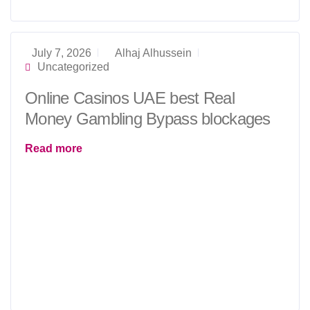
July 7, 2026
Alhaj Alhussein
Uncategorized
Online Casinos UAE best Real
Money Gambling Bypass blockages
Read more