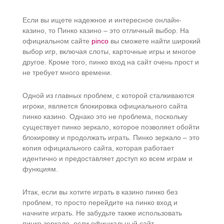
Если вы ищете надежное и интересное онлайн-
казино, то Пинко казино – это отличный выбор. На
официальном сайте
pinco
вы сможете найти широкий
выбор игр, включая слоты, карточные игры и многое
другое. Кроме того, пинко вход на сайт очень прост и
не требует много времени.
Одной из главных проблем, с которой сталкиваются
игроки, является блокировка официального сайта
пинко казино. Однако это не проблема, поскольку
существует пинко зеркало, которое позволяет обойти
блокировку и продолжать играть. Пинко зеркало – это
копия официального сайта, которая работает
идентично и предоставляет доступ ко всем играм и
функциям.
Итак, если вы хотите играть в казино пинко без
проблем, то просто перейдите на пинко вход и
начните играть. Не забудьте также использовать
пинко зеркало, если официальный сайт