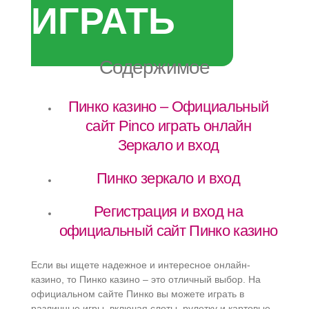
ИГРАТЬ
Содержимое
Пинко казино – Официальный
сайт Pinco играть онлайн
Зеркало и вход
Пинко зеркало и вход
Регистрация и вход на
официальный сайт Пинко казино
Если вы ищете надежное и интересное онлайн-
казино, то Пинко казино – это отличный выбор. На
официальном сайте Пинко вы можете играть в
различные игры, включая слоты, рулетку и картовые