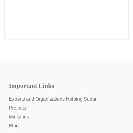
Important Links
Experts and Organizations Helping Sudan
Projects
Ministries
Blog