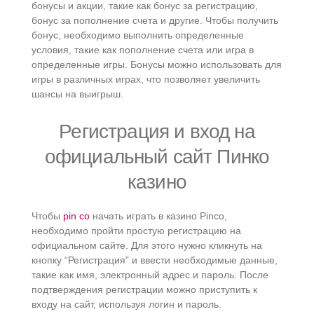
бонусы и акции, такие как бонус за регистрацию,
бонус за пополнение счета и другие. Чтобы получить
бонус, необходимо выполнить определенные
условия, такие как пополнение счета или игра в
определенные игры. Бонусы можно использовать для
игры в различных играх, что позволяет увеличить
шансы на выигрыш.
Регистрация и вход на
официальный сайт Пинко
казино
Чтобы
pin co
начать играть в казино Pinco,
необходимо пройти простую регистрацию на
официальном сайте. Для этого нужно кликнуть на
кнопку “Регистрация” и ввести необходимые данные,
такие как имя, электронный адрес и пароль. После
подтверждения регистрации можно приступить к
входу на сайт, используя логин и пароль.