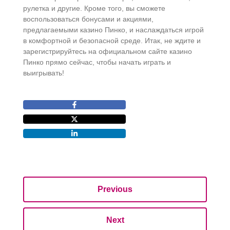
рулетка и другие. Кроме того, вы сможете
воспользоваться бонусами и акциями,
предлагаемыми казино Пинко, и наслаждаться игрой
в комфортной и безопасной среде. Итак, не ждите и
зарегистрируйтесь на официальном сайте казино
Пинко прямо сейчас, чтобы начать играть и
выигрывать!
Previous
Next