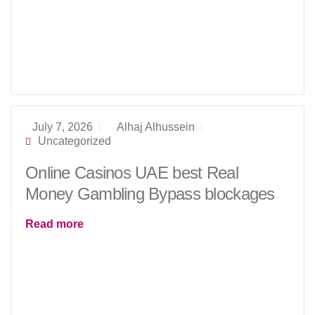
July 7, 2026
Alhaj Alhussein
Uncategorized
Online Casinos UAE best Real
Money Gambling Bypass blockages
Read more