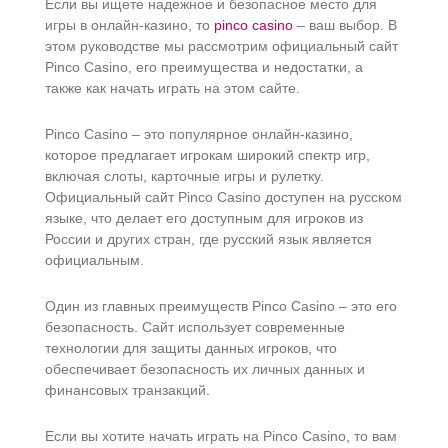
Если вы ищете надежное и безопасное место для
игры в онлайн-казино, то
pinco casino
– ваш выбор. В
этом руководстве мы рассмотрим официальный сайт
Pinco Casino, его преимущества и недостатки, а
также как начать играть на этом сайте.
Pinco Casino – это популярное онлайн-казино,
которое предлагает игрокам широкий спектр игр,
включая слоты, карточные игры и рулетку.
Официальный сайт Pinco Casino доступен на русском
языке, что делает его доступным для игроков из
России и других стран, где русский язык является
официальным.
Один из главных преимуществ Pinco Casino – это его
безопасность. Сайт использует современные
технологии для защиты данных игроков, что
обеспечивает безопасность их личных данных и
финансовых транзакций.
Если вы хотите начать играть на Pinco Casino, то вам