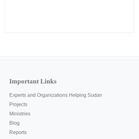
Important Links
Experts and Organizations Helping Sudan
Projects
Ministries
Blog
Reports