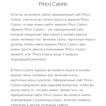
Pinco Casino
Если вы не можете найти официальный сайт Pinco
Casino, или если вы хотите играть в зеркало Pinco
Casino, то вам нужно найти зеркало Pinco Casino.
Зеркало Pinco Casino – это официальный сайт,
который предлагает вам играть в онлайн-версии
своих любимых игр, включая слоты, карточные игры и
рулетку. Чтобы найти зеркало Pinco Casino, вам
нужно просто ввести в поисковике “Pinco Casino
зеркало” или “Pinco Casino вход” и выбрать
подходящий результат.
В Pinco Casino зеркало вы можете играть в онлайн-
версии своих любимых игр, включая слоты,
карточные игры и рулетку. Официальный сайт Pinco
Casino предлагает вам широкий выбор игр, чтобы вы
могли найти то, что вам нужно. Кроме того, на
официальном сайте Pinco Casino вы можете найти
информацию о различных играх, включая правила,
стратегии и другие полезные советы.