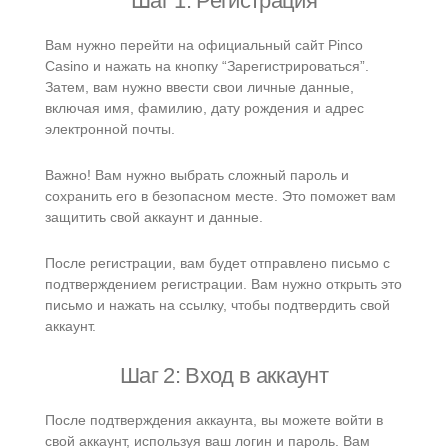
Шаг 1: Регистрация
Вам нужно перейти на официальный сайт Pinco
Casino и нажать на кнопку “Зарегистрироваться”.
Затем, вам нужно ввести свои личные данные,
включая имя, фамилию, дату рождения и адрес
электронной почты.
Важно! Вам нужно выбрать сложный пароль и
сохранить его в безопасном месте. Это поможет вам
защитить свой аккаунт и данные.
После регистрации, вам будет отправлено письмо с
подтверждением регистрации. Вам нужно открыть это
письмо и нажать на ссылку, чтобы подтвердить свой
аккаунт.
Шаг 2: Вход в аккаунт
После подтверждения аккаунта, вы можете войти в
свой аккаунт, используя ваш логин и пароль. Вам